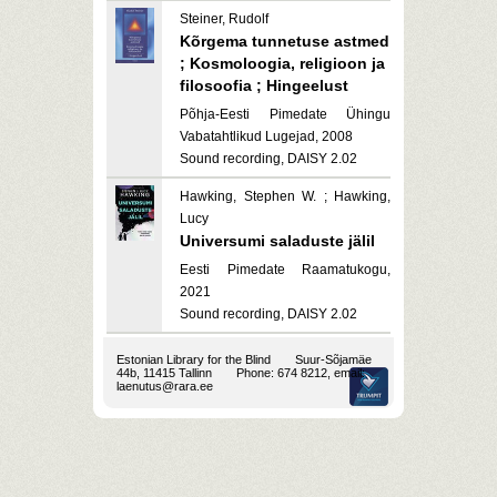
Steiner, Rudolf
Kõrgema tunnetuse astmed
; Kosmoloogia, religioon ja
filosoofia ; Hingeelust
Põhja-Eesti Pimedate Ühingu
Vabatahtlikud Lugejad, 2008
Sound recording, DAISY 2.02
Hawking, Stephen W. ; Hawking,
Lucy
Universumi saladuste jälil
Eesti Pimedate Raamatukogu,
2021
Sound recording, DAISY 2.02
Estonian Library for the Blind
Suur-Sõjamäe
44b, 11415 Tallinn
Phone: 674 8212, email:
laenutus@rara.ee