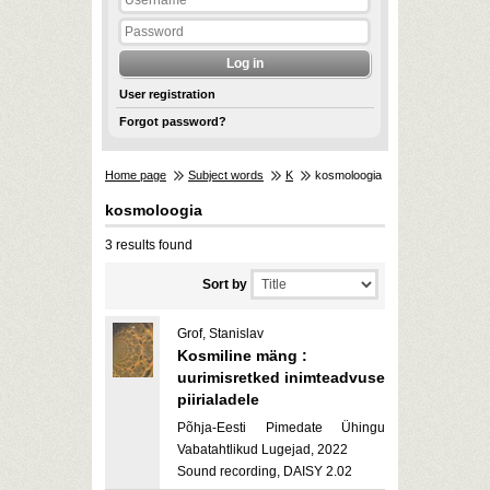
User registration
Forgot password?
Home page
Subject words
K
kosmoloogia
kosmoloogia
3 results found
Sort by
Grof, Stanislav
Kosmiline mäng :
uurimisretked inimteadvuse
piirialadele
Põhja-Eesti Pimedate Ühingu
Vabatahtlikud Lugejad, 2022
Sound recording, DAISY 2.02