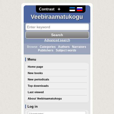
Contrast
Veebiraamatukogu
Advanced search
Browse:
Categories
Authors
Narrators
Publishers
Subject words
Menu
Home page
New books
New periodicals
Top downloads
Last viewed
About Veebiraamatukogu
Log in