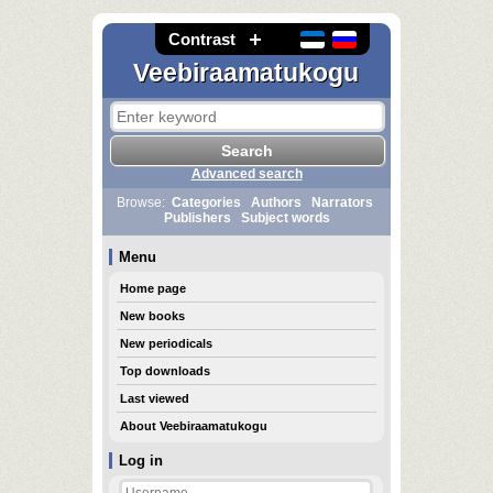
Contrast
Veebiraamatukogu
Advanced search
Browse:
Categories
Authors
Narrators
Publishers
Subject words
Menu
Home page
New books
New periodicals
Top downloads
Last viewed
About Veebiraamatukogu
Log in