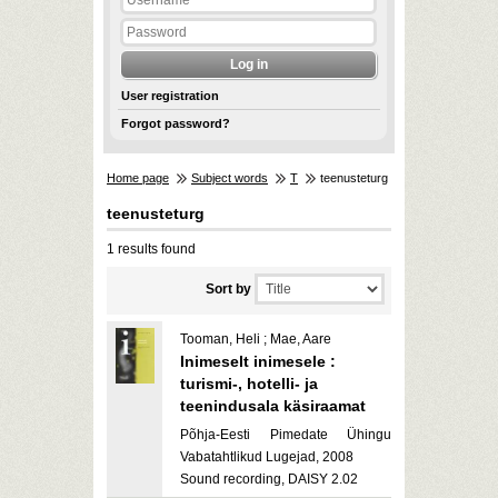
User registration
Forgot password?
Home page
Subject words
T
teenusteturg
teenusteturg
1 results found
Sort by
Tooman, Heli ; Mae, Aare
Inimeselt inimesele :
turismi-, hotelli- ja
teenindusala käsiraamat
Põhja-Eesti Pimedate Ühingu
Vabatahtlikud Lugejad, 2008
Sound recording, DAISY 2.02