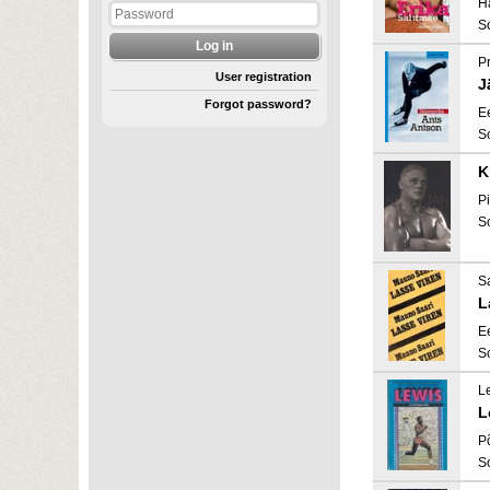
H
S
P
User registration
J
Forgot password?
E
S
K
Pi
S
S
L
E
S
Le
L
P
S