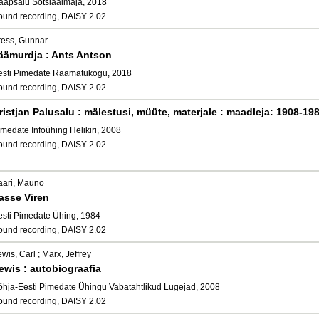
aapsalu Sotsiaalmaja, 2018
ound recording, DAISY 2.02
ress, Gunnar
äämurdja : Ants Antson
esti Pimedate Raamatukogu, 2018
ound recording, DAISY 2.02
ristjan Palusalu : mälestusi, müüte, materjale : maadleja: 1908-19
medate Infoühing Helikiri, 2008
ound recording, DAISY 2.02
aari, Mauno
asse Viren
esti Pimedate Ühing, 1984
ound recording, DAISY 2.02
wis, Carl ; Marx, Jeffrey
ewis : autobiograafia
õhja-Eesti Pimedate Ühingu Vabatahtlikud Lugejad, 2008
ound recording, DAISY 2.02