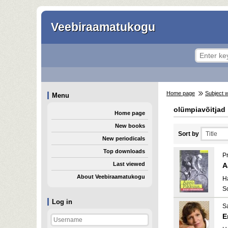
Veebiraamatukogu
Home page
Subject 
Menu
olümpiavõitjad
Home page
New books
Sort by
New periodicals
Top downloads
P
Last viewed
A
About Veebiraamatukogu
H
S
Log in
S
E