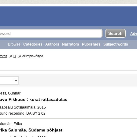
Adv
Browse:
Categories
Authors
Narrators
Publishers
Subject words
words
O
olümpiavõitjad
ress, Gunnar
avo Pikkuus : kurat rattasadulas
aapsalu Sotsiaalmaja, 2015
ound recording, DAISY 2.02
alumäe, Erika
rika Salumäe. Südame põhjast