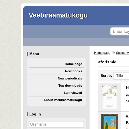
Veebiraamatukogu
Home page
Subject 
Menu
aforismid
Home page
New books
Sort by
New periodicals
Top downloads
H
Last viewed
P
About Veebiraamatukogu
S
Log in
R
K