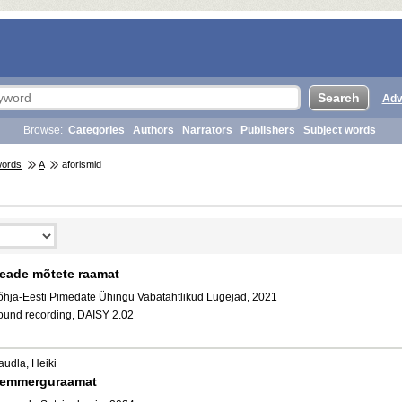
Adv
Browse:
Categories
Authors
Narrators
Publishers
Subject words
words
A
aforismid
eade mõtete raamat
õhja-Eesti Pimedate Ühingu Vabatahtlikud Lugejad, 2021
ound recording, DAISY 2.02
audla, Heiki
emmerguraamat