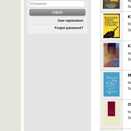
H
S
K
User registration
P
Forgot password?
S
K
H
S
M
H
S
O
H
S