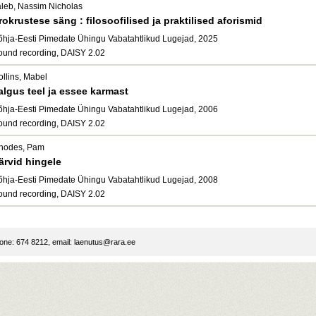
aleb, Nassim Nicholas
rokrustese säng : filosoofilised ja praktilised aforismid
õhja-Eesti Pimedate Ühingu Vabatahtlikud Lugejad, 2025
ound recording, DAISY 2.02
ollins, Mabel
algus teel ja essee karmast
õhja-Eesti Pimedate Ühingu Vabatahtlikud Lugejad, 2006
ound recording, DAISY 2.02
hodes, Pam
ärvid hingele
õhja-Eesti Pimedate Ühingu Vabatahtlikud Lugejad, 2008
ound recording, DAISY 2.02
ne: 674 8212, email:
laenutus@rara.ee