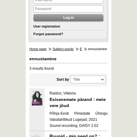
User registration
Forgot password?
Home page
Subject words
E
ennustamine
ennustamine
3 results found
Sort by
Raidos, Viktoria
Esivanemate pärand : meie
vere jõud
Põhja-Eesti Pimedate Ühingu
Vabatahtlikud Lugejad, 2021
Sound recording, DAISY 2.02
Ruunid - mis need on? :