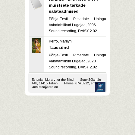
muistsete tarkade
salateadmised
Põhja-Eesti Pimedate Ühingu
Vabatahtlikud Lugejad, 2006
Sound recording, DAISY 2.02
Kerro, Marilyn
Taassünd
Põhja-Eesti Pimedate Ühingu
Vabatahtlikud Lugejad, 2020
Sound recording, DAISY 2.02
Estonian Library for the Blind
Suur-Sõjamäe
44b, 11415 Tallinn
Phone: 674 8212, email:
laenutus@rara.ee