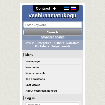
Contrast
Veebiraamatukogu
Advanced search
Browse:
Categories
Authors
Narrators
Publishers
Subject words
Menu
Home page
New books
New periodicals
Top downloads
Last viewed
About Veebiraamatukogu
Log in