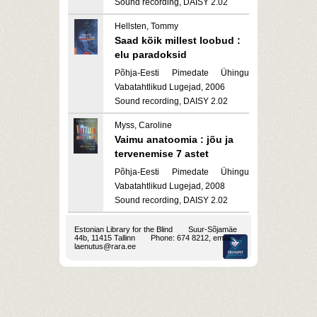
Sound recording, DAISY 2.02
Hellsten, Tommy
Saad kõik millest loobud :
elu paradoksid
Põhja-Eesti Pimedate Ühingu
Vabatahtlikud Lugejad, 2006
Sound recording, DAISY 2.02
Myss, Caroline
Vaimu anatoomia : jõu ja
tervenemise 7 astet
Põhja-Eesti Pimedate Ühingu
Vabatahtlikud Lugejad, 2008
Sound recording, DAISY 2.02
Estonian Library for the Blind
Suur-Sõjamäe
44b, 11415 Tallinn
Phone: 674 8212, email:
laenutus@rara.ee