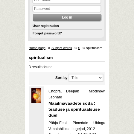
User registration
Forgot password?
Home page
Subject words
S
spiritualism
spiritualism
3 results found
Sort by
Chopra, Deepak ; Mlodinow,
Leonard
Maailmavaadete sõda :
teaduse ja spirituaalsuse
duell
Põhja-Eesti Pimedate Ühingu
Vabatahtlikud Lugejad, 2012