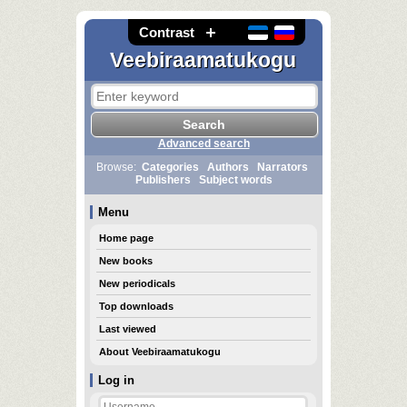
Contrast
Veebiraamatukogu
Advanced search
Browse:
Categories
Authors
Narrators
Publishers
Subject words
Menu
Home page
New books
New periodicals
Top downloads
Last viewed
About Veebiraamatukogu
Log in