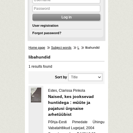
User registration
Forgot password?
Home page
Subject words
L
libahundid
libahundid
1 results found
Sort by
Estes, Clarissa Pinkola
Naised, kes jooksevad
huntidega : müüte ja
pajatusi ürgnaise
arhetüübist
Põhja-Eesti Pimedate Ühingu
Vabatahtlikud Lugejad, 2004