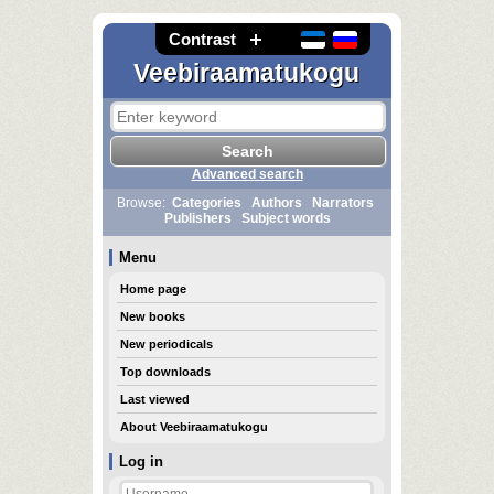
Contrast
Veebiraamatukogu
Advanced search
Browse:
Categories
Authors
Narrators
Publishers
Subject words
Menu
Home page
New books
New periodicals
Top downloads
Last viewed
About Veebiraamatukogu
Log in