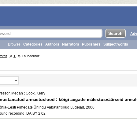
Adv
Browse:
Categories
Authors
Narrators
Publishers
Subject words
words
T
Thunderbolt
ressor, Megan ; Cook, Kerry
nustamatud armastuslood : kõigi aegade mälestusväärseid armu
õhja-Eesti Pimedate Ühingu Vabatahtlikud Lugejad, 2006
ound recording, DAISY 2.02