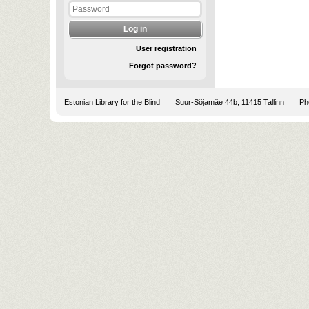
User registration
Forgot password?
Estonian Library for the Blind
Suur-Sõjamäe 44b, 11415 Tallinn
Pho