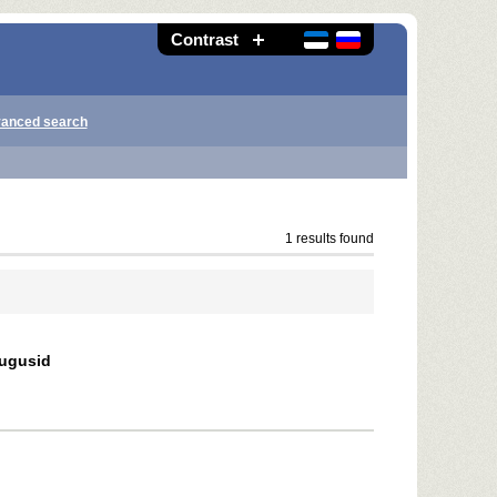
Contrast
anced search
1 results found
lugusid