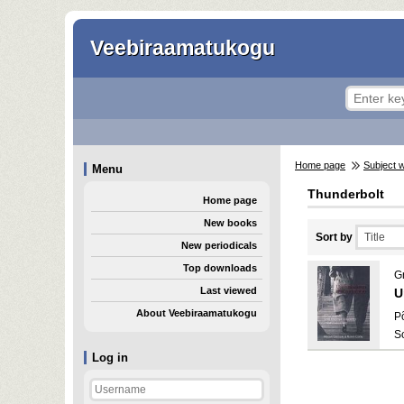
Veebiraamatukogu
Home page
Subject 
Menu
Thunderbolt
Home page
New books
Sort by
New periodicals
Top downloads
G
Last viewed
U
About Veebiraamatukogu
P
S
Log in