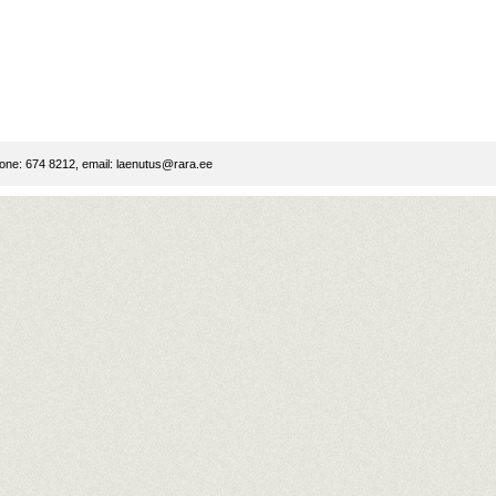
ne: 674 8212, email:
laenutus@rara.ee