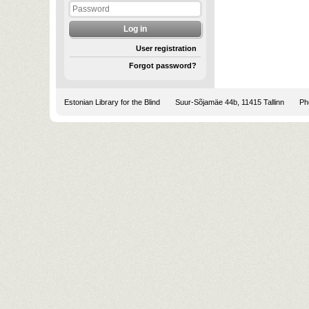
User registration
Forgot password?
Estonian Library for the Blind
Suur-Sõjamäe 44b, 11415 Tallinn
Pho