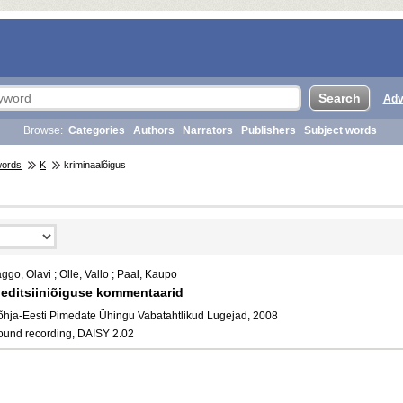
Adv
Browse:
Categories
Authors
Narrators
Publishers
Subject words
words
K
kriminaalõigus
ggo, Olavi ; Olle, Vallo ; Paal, Kaupo
editsiiniõiguse kommentaarid
õhja-Eesti Pimedate Ühingu Vabatahtlikud Lugejad, 2008
ound recording, DAISY 2.02