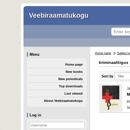
Veebiraamatukogu
Home page
Subject 
Menu
kriminaalõigus
Home page
New books
Sort by
New periodicals
Top downloads
Ja
Last viewed
M
About Veebiraamatukogu
P
S
Log in