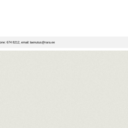
ne: 674 8212, email:
laenutus@rara.ee