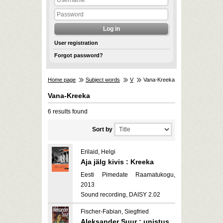
User registration
Forgot password?
Home page
Subject words
V
Vana-Kreeka
Vana-Kreeka
6 results found
Sort by
Erilaid, Helgi
Aja jälg kivis : Kreeka
Eesti Pimedate Raamatukogu,
2013
Sound recording, DAISY 2.02
Fischer-Fabian, Siegfried
Aleksander Suur : unistus