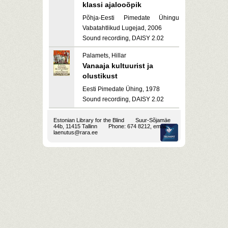
klassi ajalooõpik
Põhja-Eesti Pimedate Ühingu
Vabatahtlikud Lugejad, 2006
Sound recording, DAISY 2.02
Palamets, Hillar
Vanaaja kultuurist ja
olustikust
Eesti Pimedate Ühing, 1978
Sound recording, DAISY 2.02
Estonian Library for the Blind
Suur-Sõjamäe
44b, 11415 Tallinn
Phone: 674 8212, email:
laenutus@rara.ee