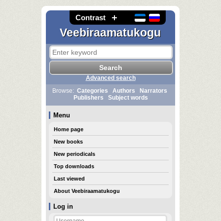
Contrast
Veebiraamatukogu
Advanced search
Browse:
Categories
Authors
Narrators
Publishers
Subject words
Menu
Home page
New books
New periodicals
Top downloads
Last viewed
About Veebiraamatukogu
Log in