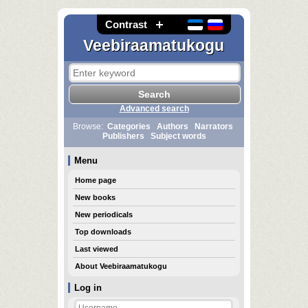
Contrast
Veebiraamatukogu
Advanced search
Browse:
Categories
Authors
Narrators
Publishers
Subject words
Menu
Home page
New books
New periodicals
Top downloads
Last viewed
About Veebiraamatukogu
Log in