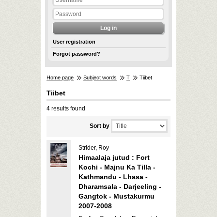
User registration
Forgot password?
Home page
Subject words
T
Tiibet
Tiibet
4 results found
Sort by
Strider, Roy
Himaalaja jutud : Fort
Kochi - Majnu Ka Tilla -
Kathmandu - Lhasa -
Dharamsala - Darjeeling -
Gangtok - Mustakurmu
2007-2008