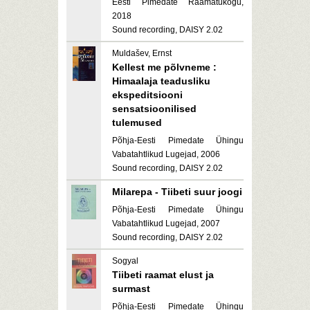
Eesti Pimedate Raamatukogu,
2018
Sound recording, DAISY 2.02
Muldašev, Ernst
Kellest me põlvneme :
Himaalaja teadusliku
ekspeditsiooni
sensatsioonilised
tulemused
Põhja-Eesti Pimedate Ühingu
Vabatahtlikud Lugejad, 2006
Sound recording, DAISY 2.02
Milarepa - Tiibeti suur joogi
Põhja-Eesti Pimedate Ühingu
Vabatahtlikud Lugejad, 2007
Sound recording, DAISY 2.02
Sogyal
Tiibeti raamat elust ja
surmast
Põhja-Eesti Pimedate Ühingu