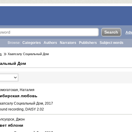
Adv
Browse:
Categories
Authors
Narrators
Publishers
Subject words
rs
Хаапсалу Социальный Дом
иальный Дом
омогатская, Наталия
ибирская любовь
аапсалу Социальный Дом, 2017
ound recording, DAISY 2.02
олсуорси, Джон
вет яблони