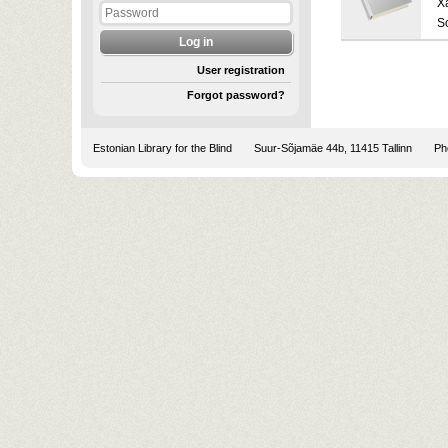
Х
S
User registration
Forgot password?
Estonian Library for the Blind
Suur-Sõjamäe 44b, 11415 Tallinn
Pho