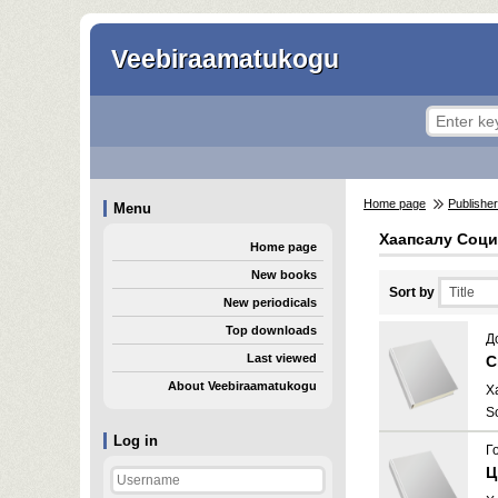
Veebiraamatukogu
Home page
Publishe
Menu
Хаапсалу Соц
Home page
New books
Sort by
New periodicals
Top downloads
Д
Last viewed
С
About Veebiraamatukogu
Х
S
Log in
Г
Ц