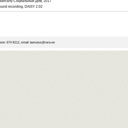
аапсалу Социальный Дом, 2017
ound recording, DAISY 2.02
ne: 674 8212, email:
laenutus@rara.ee