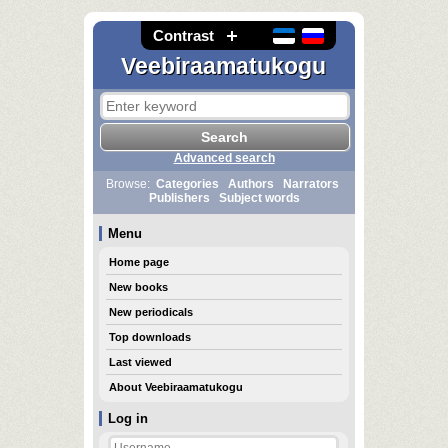
Contrast
Veebiraamatukogu
Advanced search
Browse:
Categories
Authors
Narrators
Publishers
Subject words
Menu
Home page
New books
New periodicals
Top downloads
Last viewed
About Veebiraamatukogu
Log in