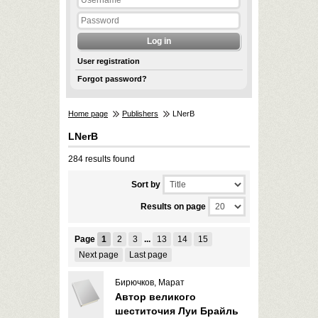
User registration
Forgot password?
Home page
Publishers
LNerB
LNerB
284 results found
Sort by
Results on page
Page
1
2
3
...
13
14
15
Next page
Last page
Бирючков, Марат
Автор великого
шеститочия Луи Брайль