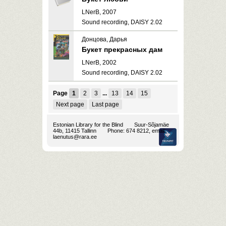
LNerB, 2007
Sound recording, DAISY 2.02
Донцова, Дарья
Букет прекрасных дам
LNerB, 2002
Sound recording, DAISY 2.02
Page
1
2
3
...
13
14
15
Next page
Last page
Estonian Library for the Blind
Suur-Sõjamäe
44b, 11415 Tallinn
Phone: 674 8212, email:
laenutus@rara.ee