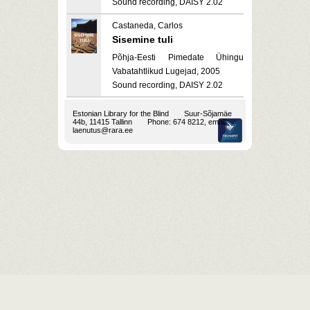
Sound recording, DAISY 2.02
Castaneda, Carlos
Sisemine tuli
Põhja-Eesti Pimedate Ühingu
Vabatahtlikud Lugejad, 2005
Sound recording, DAISY 2.02
Estonian Library for the Blind
Suur-Sõjamäe
44b, 11415 Tallinn
Phone: 674 8212, email:
laenutus@rara.ee