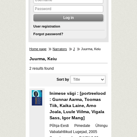
User registration
Forgot password?
Home page
Narrators
J
Juurma, Keiu
Juurma, Keiu
2 results found
Sort by
Inimese vägi : [portreelood
: Gunnar Aarma, Toomas
Tiik, Kaika Laine, Arno
Joala, Luule Viilma, Vigala
Sass, Igor Mang]
Põhja-Eesti Pimedate Ühingu
Vabatahtlikud Lugejad, 2005