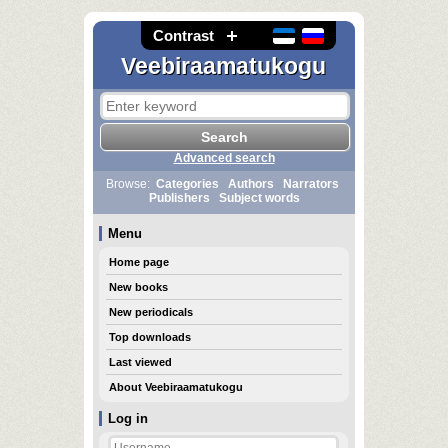
Contrast
Veebiraamatukogu
Advanced search
Browse:
Categories
Authors
Narrators
Publishers
Subject words
Menu
Home page
New books
New periodicals
Top downloads
Last viewed
About Veebiraamatukogu
Log in