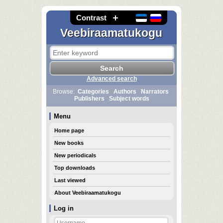
Contrast
Veebiraamatukogu
Advanced search
Browse:
Categories
Authors
Narrators
Publishers
Subject words
Menu
Home page
New books
New periodicals
Top downloads
Last viewed
About Veebiraamatukogu
Log in