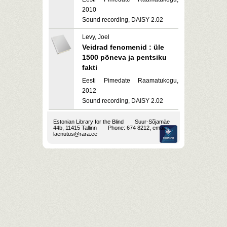
2010
Sound recording, DAISY 2.02
Levy, Joel
Veidrad fenomenid : üle
1500 põneva ja pentsiku
fakti
Eesti Pimedate Raamatukogu,
2012
Sound recording, DAISY 2.02
Estonian Library for the Blind
Suur-Sõjamäe
44b, 11415 Tallinn
Phone: 674 8212, email:
laenutus@rara.ee