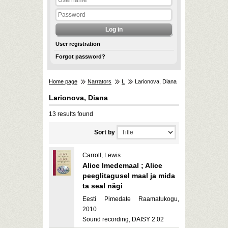
User registration
Forgot password?
Home page
Narrators
L
Larionova, Diana
Larionova, Diana
13 results found
Sort by
Carroll, Lewis
Alice Imedemaal ; Alice
peeglitagusel maal ja mida
ta seal nägi
Eesti Pimedate Raamatukogu,
2010
Sound recording, DAISY 2.02