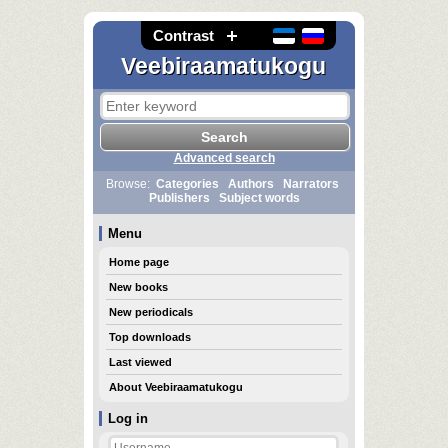
Contrast
Veebiraamatukogu
Advanced search
Browse:
Categories
Authors
Narrators
Publishers
Subject words
Menu
Home page
New books
New periodicals
Top downloads
Last viewed
About Veebiraamatukogu
Log in