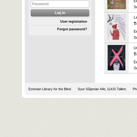
E
S
L
User registration
T
Forgot password?
E
S
U
T
E
S
Estonian Library for the Blind
Suur-Sõjamäe 44b, 11415 Tallinn
Pho