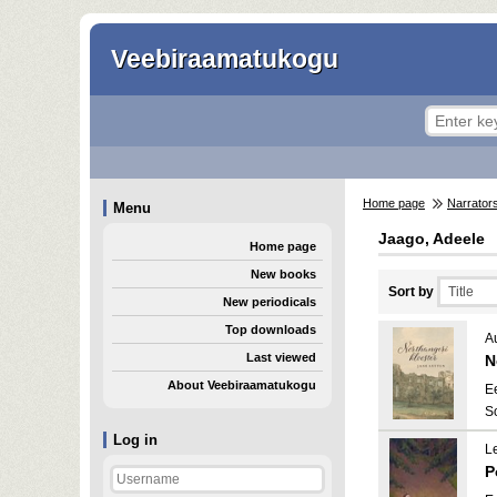
Veebiraamatukogu
Home page
Narrator
Menu
Jaago, Adeele
Home page
New books
Sort by
New periodicals
Top downloads
A
Last viewed
N
About Veebiraamatukogu
E
S
Log in
L
P