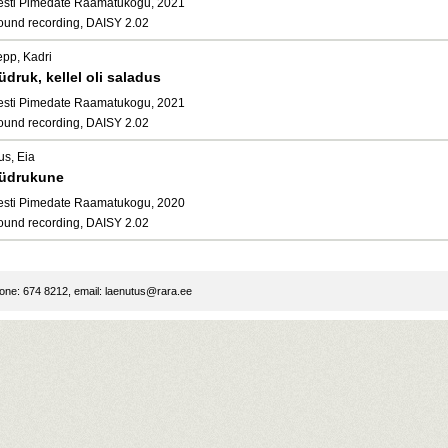
esti Pimedate Raamatukogu, 2021
ound recording, DAISY 2.02
epp, Kadri
üdruk, kellel oli saladus
esti Pimedate Raamatukogu, 2021
ound recording, DAISY 2.02
us, Eia
üdrukune
esti Pimedate Raamatukogu, 2020
ound recording, DAISY 2.02
ne: 674 8212, email:
laenutus@rara.ee