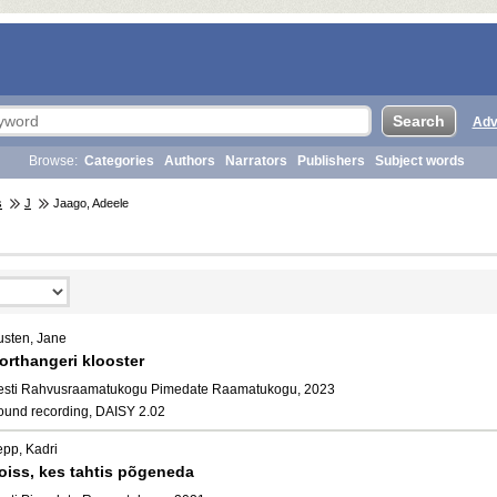
Adv
Browse:
Categories
Authors
Narrators
Publishers
Subject words
s
J
Jaago, Adeele
usten, Jane
orthangeri klooster
esti Rahvusraamatukogu Pimedate Raamatukogu, 2023
ound recording, DAISY 2.02
epp, Kadri
oiss, kes tahtis põgeneda