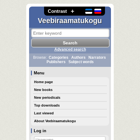
Contrast
Veebiraamatukogu
Advanced search
Browse:
Categories
Authors
Narrators
Publishers
Subject words
Menu
Home page
New books
New periodicals
Top downloads
Last viewed
About Veebiraamatukogu
Log in