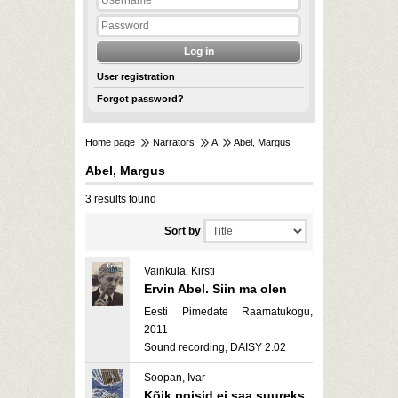
User registration
Forgot password?
Home page
Narrators
A
Abel, Margus
Abel, Margus
3 results found
Sort by
Vainküla, Kirsti
Ervin Abel. Siin ma olen
Eesti Pimedate Raamatukogu,
2011
Sound recording, DAISY 2.02
Soopan, Ivar
Kõik poisid ei saa suureks