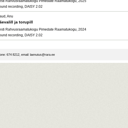
esti Rahvusraamatukogu Pimedate Raamatukogu, 2025
ound recording, DAISY 2.02
aud, Anu
äevalill ja torupill
esti Rahvusraamatukogu Pimedate Raamatukogu, 2024
ound recording, DAISY 2.02
ne: 674 8212, email:
laenutus@rara.ee