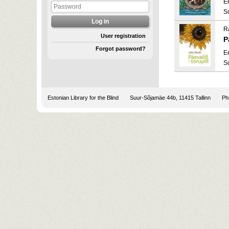
E
S
R
User registration
P
Forgot password?
E
S
Estonian Library for the Blind
Suur-Sõjamäe 44b, 11415 Tallinn
Pho