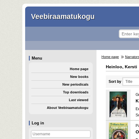
Veebiraamatukogu
Home page
Narrator
Menu
Heinloo, Kersti
Home page
New books
Sort by
New periodicals
Top downloads
Gr
Last viewed
K
About Veebiraamatukogu
E
S
Log in
Pa
O