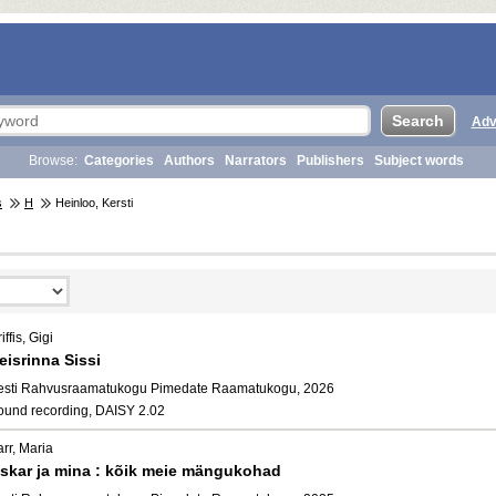
Adv
Browse:
Categories
Authors
Narrators
Publishers
Subject words
s
H
Heinloo, Kersti
iffis, Gigi
eisrinna Sissi
esti Rahvusraamatukogu Pimedate Raamatukogu, 2026
ound recording, DAISY 2.02
rr, Maria
skar ja mina : kõik meie mängukohad