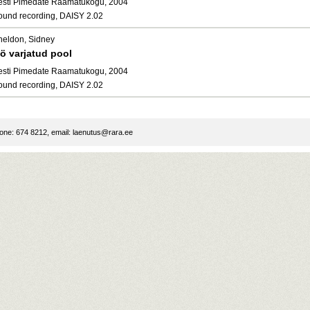
esti Pimedate Raamatukogu, 2004
ound recording, DAISY 2.02
heldon, Sidney
ö varjatud pool
esti Pimedate Raamatukogu, 2004
ound recording, DAISY 2.02
ne: 674 8212, email:
laenutus@rara.ee