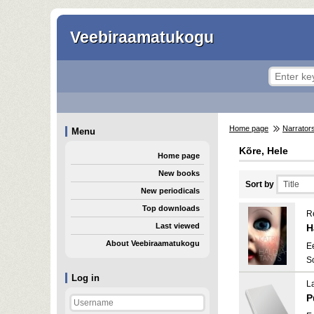
Veebiraamatukogu
Home page
Narrator
Menu
Kõre, Hele
Home page
New books
Sort by
New periodicals
Top downloads
R
Last viewed
H
About Veebiraamatukogu
E
S
Log in
La
P