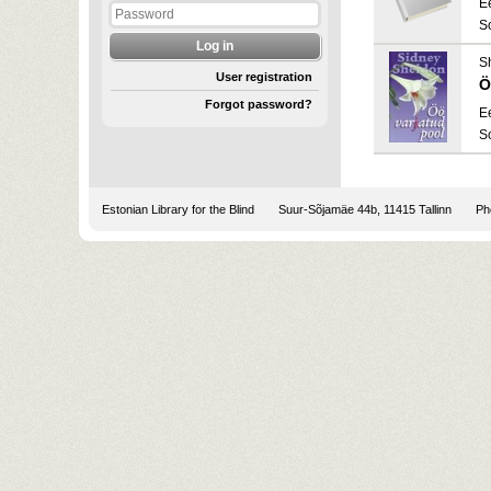
E
S
S
User registration
Ö
Forgot password?
E
S
Estonian Library for the Blind
Suur-Sõjamäe 44b, 11415 Tallinn
Pho