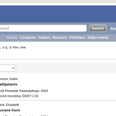
Adv
Browse:
Categories
Authors
Narrators
Publishers
Subject words
s
K
Kõre, Hele
eimus, Katrin
aldjatants
esti Pimedate Raamatukogu, 2004
ound recording, DAISY 2.02
ird, Elizabeth
unane hunt