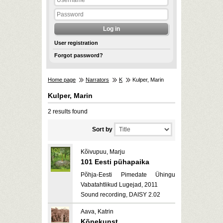
User registration
Forgot password?
Home page
Narrators
K
Kulper, Marin
Kulper, Marin
2 results found
Sort by
Kõivupuu, Marju
101 Eesti pühapaika
Põhja-Eesti Pimedate Ühingu
Vabatahtlikud Lugejad, 2011
Sound recording, DAISY 2.02
Aava, Katrin
Kõnekunst