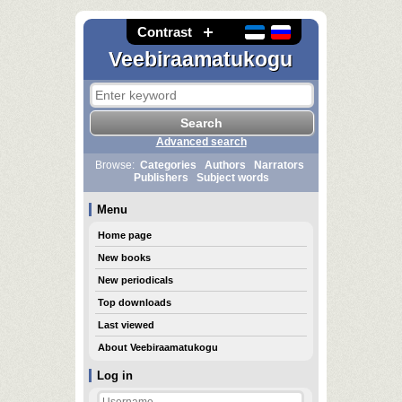
Contrast
Veebiraamatukogu
Advanced search
Browse:
Categories
Authors
Narrators
Publishers
Subject words
Menu
Home page
New books
New periodicals
Top downloads
Last viewed
About Veebiraamatukogu
Log in