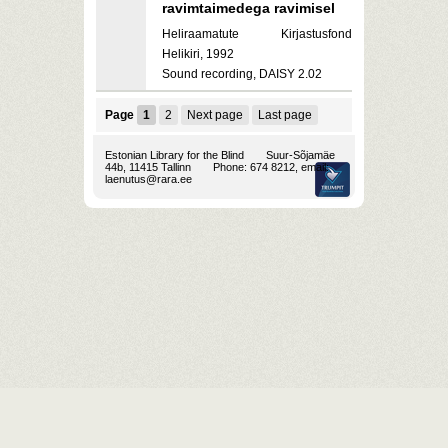
ravimtaimedega ravimisel
Heliraamatute Kirjastusfond
Helikiri, 1992
Sound recording, DAISY 2.02
Page
1
2
Next page
Last page
Estonian Library for the Blind
Suur-Sõjamäe
44b, 11415 Tallinn
Phone: 674 8212, email:
laenutus@rara.ee