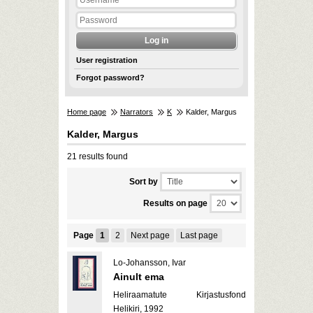
User registration
Forgot password?
Home page
Narrators
K
Kalder, Margus
Kalder, Margus
21 results found
Sort by
Results on page
Page
1
2
Next page
Last page
Lo-Johansson, Ivar
Ainult ema
Heliraamatute Kirjastusfond
Helikiri, 1992