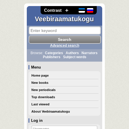
Contrast
Veebiraamatukogu
Advanced search
Browse:
Categories
Authors
Narrators
Publishers
Subject words
Menu
Home page
New books
New periodicals
Top downloads
Last viewed
About Veebiraamatukogu
Log in