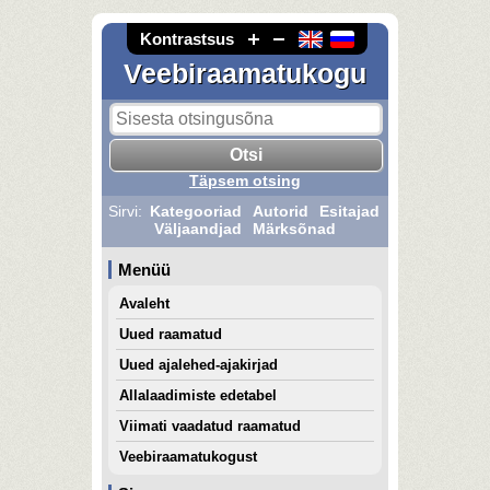
Kontrastsus
Veebiraamatukogu
Täpsem otsing
Sirvi:
Kategooriad
Autorid
Esitajad
Väljaandjad
Märksõnad
Menüü
Avaleht
Uued raamatud
Uued ajalehed-ajakirjad
Allalaadimiste edetabel
Viimati vaadatud raamatud
Veebiraamatukogust