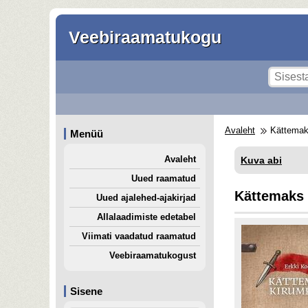
Veebiraamatukogu
Avaleht
Kättemak
Menüü
Avaleht
Kuva abi
Uued raamatud
Kättemaks
Uued ajalehed-ajakirjad
Allalaadimiste edetabel
Viimati vaadatud raamatud
Veebiraamatukogust
Sisene