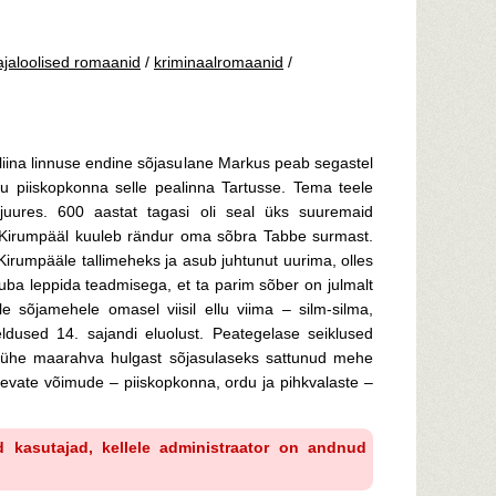
ajaloolised romaanid
/
kriminaalromaanid
/
seliina linnuse endine sõjasulane Markus peab segastel
tu piiskopkonna selle pealinna Tartusse. Tema teele
juures. 600 aastat tagasi oli seal üks suuremaid
l. Kirumpääl kuuleb rändur oma sõbra Tabbe surmast.
irumpääle tallimeheks ja asub juhtunut uurima, olles
uba leppida teadmisega, et ta parim sõber on julmalt
le sõjamehele omasel viisil ellu viima – silm-silma,
dused 14. sajandi eluolust. Peategelase seiklused
ti ühe maarahva hulgast sõjasulaseks sattunud mehe
levate võimude – piiskopkonna, ordu ja pihkvalaste –
d kasutajad, kellele administraator on andnud