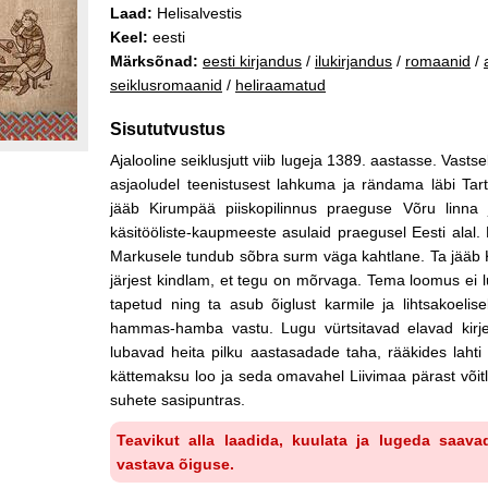
Laad:
Helisalvestis
Keel:
eesti
Märksõnad:
eesti kirjandus
/
ilukirjandus
/
romaanid
/
seiklusromaanid
/
heliraamatud
Sisututvustus
Ajalooline seiklusjutt viib lugeja 1389. aastasse. Vast
asjaoludel teenistusest lahkuma ja rändama läbi Tar
jääb Kirumpää piiskopilinnus praeguse Võru linna 
käsitööliste-kaupmeeste asulaid praegusel Eesti ala
Markusele tundub sõbra surm väga kahtlane. Ta jääb K
järjest kindlam, et tegu on mõrvaga. Tema loomus ei l
tapetud ning ta asub õiglust karmile ja lihtsakoelise
hammas-hamba vastu. Lugu vürtsitavad elavad kirjel
lubavad heita pilku aastasadade taha, rääkides lah
kättemaksu loo ja seda omavahel Liivimaa pärast võit
suhete sasipuntras.
Teavikut alla laadida, kuulata ja lugeda saava
vastava õiguse.