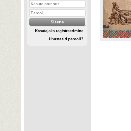
Kasutajaks registreerimine
Unustasid parooli?