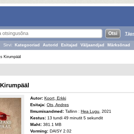
Täp
Sirvi:
Kategooriad
Autorid
Esitajad
Väljaandjad
Märksõnad
s Kirumpääl
 Kirumpääl
Autor:
Koort, Erkki
Esitaja:
Ots, Andres
Ilmumisandmed:
Tallinn :
Hea Lugu
, 2021
Kestus:
13 tundi 49 minutit 5 sekundit
Maht:
381.1 MB
Vorming:
DAISY 2.02