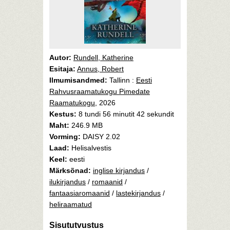
Autor:
Rundell, Katherine
Esitaja:
Annus, Robert
Ilmumisandmed:
Tallinn :
Eesti
Rahvusraamatukogu Pimedate
Raamatukogu
, 2026
Kestus:
8 tundi 56 minutit 42 sekundit
Maht:
246.9 MB
Vorming:
DAISY 2.02
Laad:
Helisalvestis
Keel:
eesti
Märksõnad:
inglise kirjandus
/
ilukirjandus
/
romaanid
/
fantaasiaromaanid
/
lastekirjandus
/
heliraamatud
Sisututvustus