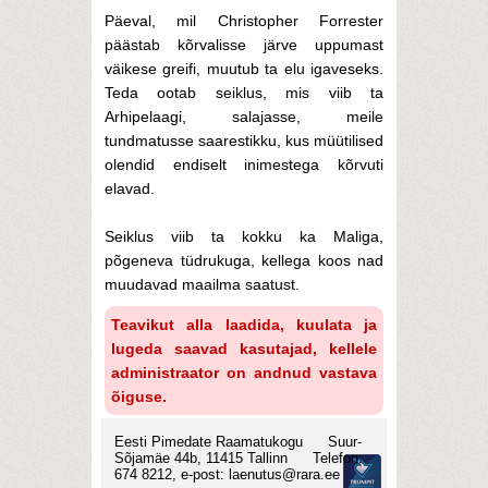
Päeval, mil Christopher Forrester
päästab kõrvalisse järve uppumast
väikese greifi, muutub ta elu igaveseks.
Teda ootab seiklus, mis viib ta
Arhipelaagi, salajasse, meile
tundmatusse saarestikku, kus müütilised
olendid endiselt inimestega kõrvuti
elavad.
Seiklus viib ta kokku ka Maliga,
põgeneva tüdrukuga, kellega koos nad
muudavad maailma saatust.
Teavikut alla laadida, kuulata ja
lugeda saavad kasutajad, kellele
administraator on andnud vastava
õiguse.
Eesti Pimedate Raamatukogu
Suur-
Sõjamäe 44b, 11415 Tallinn
Telefon:
674 8212, e-post:
laenutus@rara.ee