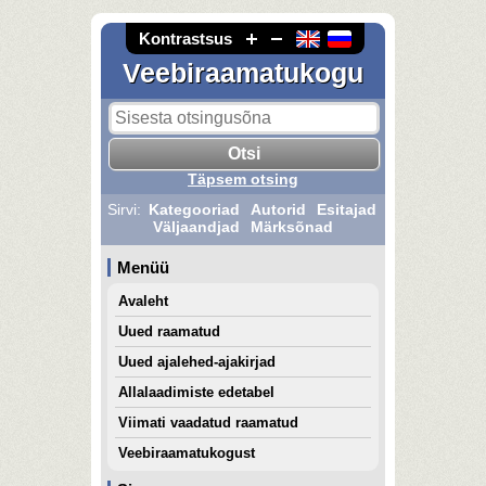
Kontrastsus
Veebiraamatukogu
Täpsem otsing
Sirvi:
Kategooriad
Autorid
Esitajad
Väljaandjad
Märksõnad
Menüü
Avaleht
Uued raamatud
Uued ajalehed-ajakirjad
Allalaadimiste edetabel
Viimati vaadatud raamatud
Veebiraamatukogust