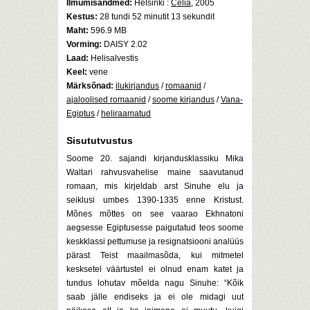
Ilmumisandmed:
Helsinki :
Celia
, 2005
Kestus:
28 tundi 52 minutit 13 sekundit
Maht:
596.9 MB
Vorming:
DAISY 2.02
Laad:
Helisalvestis
Keel:
vene
Märksõnad:
ilukirjandus
/
romaanid
/
ajaloolised romaanid
/
soome kirjandus
/
Vana-
Egiptus
/
heliraamatud
Sisututvustus
Soome 20. sajandi kirjandusklassiku Mika
Waltari rahvusvahelise maine saavutanud
romaan, mis kirjeldab arst Sinuhe elu ja
seiklusi umbes 1390-1335 enne Kristust.
Mõnes mõttes on see vaarao Ekhnatoni
aegsesse Egiptusesse paigutatud teos soome
keskklassi pettumuse ja resignatsiooni analüüs
pärast Teist maailmasõda, kui mitmetel
kesksetel väärtustel ei olnud enam katet ja
tundus lohutav mõelda nagu Sinuhe: “Kõik
saab jälle endiseks ja ei ole midagi uut