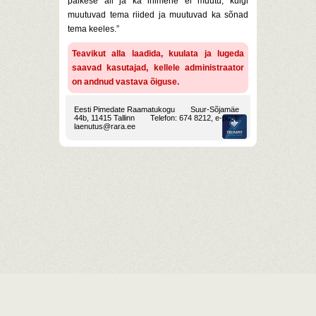
päikese all ja ka inimene ei muutu, kuigi
muutuvad tema riided ja muutuvad ka sõnad
tema keeles.”
Teavikut alla laadida, kuulata ja lugeda
saavad kasutajad, kellele administraator
on andnud vastava õiguse.
Eesti Pimedate Raamatukogu
Suur-Sõjamäe
44b, 11415 Tallinn
Telefon: 674 8212, e-post:
laenutus@rara.ee