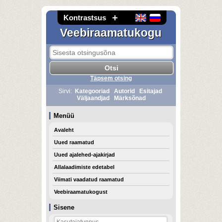
Kontrastsus
Veebiraamatukogu
Täpsem otsing
Sirvi:
Kategooriad
Autorid
Esitajad
Väljaandjad
Märksõnad
Menüü
Avaleht
Uued raamatud
Uued ajalehed-ajakirjad
Allalaadimiste edetabel
Viimati vaadatud raamatud
Veebiraamatukogust
Sisene