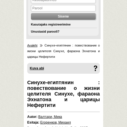
Kasutajaks registreerimine
Unustasid parooli?
Avaleht
Синухе-египтянин : повествование о
жизни целителя Синухе, фараона Эхнатона и
царицы Нефертити
Kuva abi
Синухе-египтянин :
повествование о жизни
целителя Синухе, фараона
Эхнатона и царицы
Нефертити
Autor:
Валтари, Мика
Esitaja:
Егоренков, Михаил