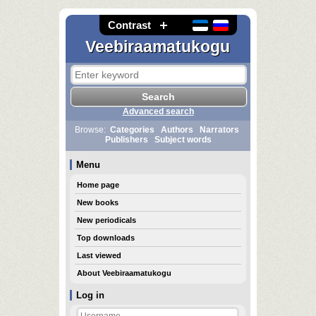
Contrast
Veebiraamatukogu
Advanced search
Browse:
Categories
Authors
Narrators
Publishers
Subject words
Menu
Home page
New books
New periodicals
Top downloads
Last viewed
About Veebiraamatukogu
Log in