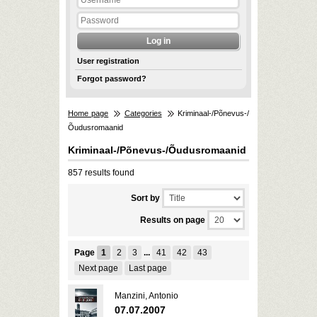
User registration
Forgot password?
Home page
Categories
Kriminaal-/Põnevus-/
Õudusromaanid
Kriminaal-/Põnevus-/Õudusromaanid
857 results found
Sort by
Results on page
Page
1
2
3
...
41
42
43
Next page
Last page
Manzini, Antonio
07.07.2007