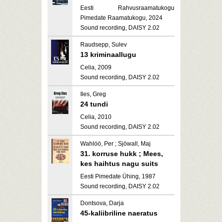
Eesti Rahvusraamatukogu
Pimedate Raamatukogu, 2024
Sound recording, DAISY 2.02
Raudsepp, Sulev
13 kriminaallugu
Celia, 2009
Sound recording, DAISY 2.02
Iles, Greg
24 tundi
Celia, 2010
Sound recording, DAISY 2.02
Wahlöö, Per ; Sjöwall, Maj
31. korruse hukk ; Mees,
kes haihtus nagu suits
Eesti Pimedate Ühing, 1987
Sound recording, DAISY 2.02
Dontsova, Darja
45-kaliibriline naeratus