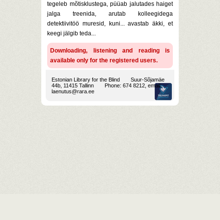
tegeleb mõtisklustega, püüab jalutades haiget
jalga treenida, arutab kolleegidega
detektiivitöö muresid, kuni... avastab äkki, et
keegi jälgib teda...
Downloading, listening and reading is
available only for the registered users.
Estonian Library for the Blind
Suur-Sõjamäe
44b, 11415 Tallinn
Phone: 674 8212, email:
laenutus@rara.ee