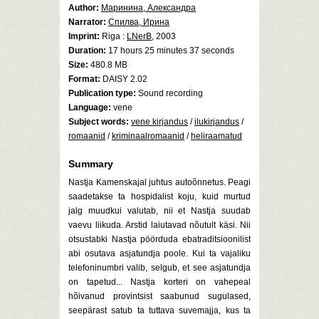
Author:
Маринина, Александра
Narrator:
Спилва, Ирина
Imprint:
Riga :
LNerB
, 2003
Duration:
17 hours 25 minutes 37 seconds
Size:
480.8 MB
Format:
DAISY 2.02
Publication type:
Sound recording
Language:
vene
Subject words:
vene kirjandus
/
ilukirjandus
/
romaanid
/
kriminaalromaanid
/
heliraamatud
Summary
Nastja Kamenskajal juhtus autoõnnetus. Peagi
saadetakse ta hospidalist koju, kuid murtud
jalg muudkui valutab, nii et Nastja suudab
vaevu liikuda. Arstid laiutavad nõutult käsi. Nii
otsustabki Nastja pöörduda ebatraditsioonilist
abi osutava asjatundja poole. Kui ta vajaliku
telefoninumbri valib, selgub, et see asjatundja
on tapetud... Nastja korteri on vahepeal
hõivanud provintsist saabunud sugulased,
seepärast satub ta tuttava suvemajja, kus ta