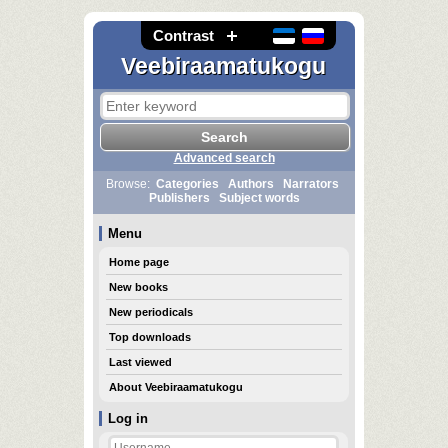
Contrast
Veebiraamatukogu
Advanced search
Browse:
Categories
Authors
Narrators
Publishers
Subject words
Menu
Home page
New books
New periodicals
Top downloads
Last viewed
About Veebiraamatukogu
Log in