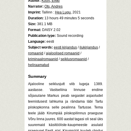
Author:
Koort, Erkki
Narrator:
Ots, Andres
Imprint:
Tallinn :
Hea Lugu
, 2021
Duration:
13 hours 49 minutes 5 seconds
Size:
381.1 MB
Format:
DAISY 2.02
Publication type:
Sound recording
Language:
eesti
Subject words:
eesti kirjandus
/
ilukirjandus
/
romaanid
/
ajaloolised romaanid
/
kriminaalromaanid
/
seiklusromaanid
/
heliraamatud
Summary
Ajalooline seiklusjutt viib lugeja 1389.
aastasse. Vastseliina linnuse endine
sõjasulane Markus peab segastel asjaoludel
teenistusest lahkuma ja rändama läbi Tartu
piiskopkonna selle pealinna Tartusse. Tema
teele jääb Kirumpää piiskopilinnus praeguse
Võru linna juures. 600 aastat tagasi oli seal üks
suuremaid käsitööliste-kaupmeeste asulaid
praegusel Eesti alal. Kirumpääl kuuleb rändur