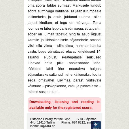
oma sõbra Tabbe surmast. Markusele tundub
sõbra surm väga kahtlane. Ta jääb Kirumpääle
tallimeheks ja asub juhtunut uurima, olles
järjest kindlam, et tegu on mõrvaga. Tema
loomus ei luba leppida teadmisega, et ta parim
sõber on julmalt tapetud ning ta asub õiglust
karmile ja lihtsakoelisele sõjamehele omasel
viisil ellu viima – silm-silma, hammas-hamba
vastu. Lugu vürtsitavad elavad kirjeldused 14.
sajandi eluolust. Peategelase seiklused
lubavad heita pilku aastasadade taha,
rääkides lahti ühe maarahva hulgast
sõjasulaseks sattunud mehe kättemaksu loo ja
seda omavahel Liivimaa pärast võitlevate
võimude – piiskopkonna, ordu ja pihkvalaste –
suhete sasipuntras.
Downloading, listening and reading is
available only for the registered users.
Estonian Library for the Blind
Suur-Sõjamäe
44b, 11415 Tallinn
Phone: 674 8212, email:
laenutus@rara.ee