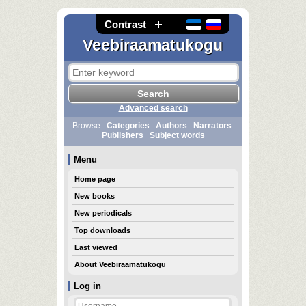
Contrast
Veebiraamatukogu
Advanced search
Browse:
Categories
Authors
Narrators
Publishers
Subject words
Menu
Home page
New books
New periodicals
Top downloads
Last viewed
About Veebiraamatukogu
Log in