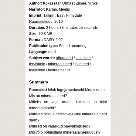
Author:
Kokassaar, Urmas
;
Zilmer, Mihkel
Narrator:
Karmo, Meelis
Imprint:
Tallinn :
Eesti Pimedate
Raamatukogu
, 2010
Duration:
2 hours 33 minutes 55 seconds
Size:
70.8 MB
Format:
DAISY 2.02
Publication type:
Sound recording
Language:
eesti
Subject words:
nõuanded
/
toitumine
/
tervishoid
/
mineraalained
/
toitained
/
teatmikud
/
heliraamatud
Summary
Raamatust leiab lugeja vastuseid küsimustele:
Mis on mineraalained?
Milleks on vaja rauda, kaltsiumi ja teisi
mineraalaineid?
Millistest toiduainetest vajalikke mineraalaineid
saab?
Millised on vajalikud päevakogused?
Mis võib põhjustada mineraalainepuudust?