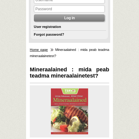
User registration
Forgot password?
Home page
Mineraalained : mida peab teadma
mineraalainetest?
Mineraalained : mida peab
teadma mineraalainetest?