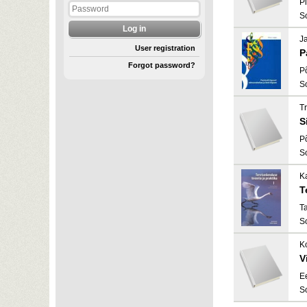
Pi
S
J
User registration
P
Forgot password?
P
S
T
S
P
S
K
T
T
S
K
V
E
S