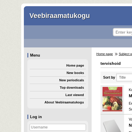
Veebiraamatukogu
Home page
Subject 
Menu
tervishoid
Home page
New books
Sort by
New periodicals
Top downloads
K
Last viewed
M
About Veebiraamatukogu
E
S
Log in
Va
N