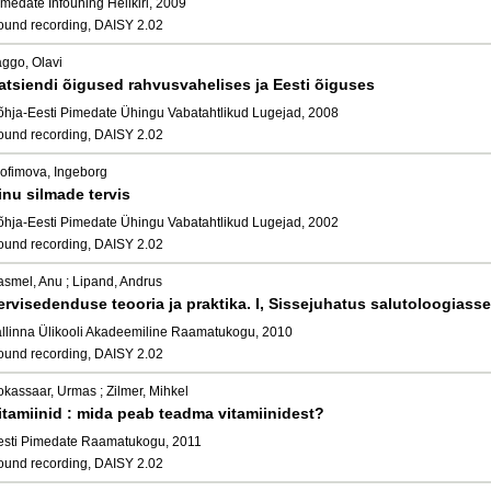
medate Infoühing Helikiri, 2009
ound recording, DAISY 2.02
aggo, Olavi
atsiendi õigused rahvusvahelises ja Eesti õiguses
õhja-Eesti Pimedate Ühingu Vabatahtlikud Lugejad, 2008
ound recording, DAISY 2.02
rofimova, Ingeborg
inu silmade tervis
õhja-Eesti Pimedate Ühingu Vabatahtlikud Lugejad, 2002
ound recording, DAISY 2.02
asmel, Anu ; Lipand, Andrus
ervisedenduse teooria ja praktika. I, Sissejuhatus salutoloogiasse
allinna Ülikooli Akadeemiline Raamatukogu, 2010
ound recording, DAISY 2.02
okassaar, Urmas ; Zilmer, Mihkel
itamiinid : mida peab teadma vitamiinidest?
esti Pimedate Raamatukogu, 2011
ound recording, DAISY 2.02