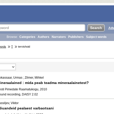
Adv
Browse:
Categories
Authors
Narrators
Publishers
Subject words
words
T
tervishoid
okassaar, Urmas ; Zilmer, Mihkel
ineraalained : mida peab teadma mineraalainetest?
esti Pimedate Raamatukogu, 2010
ound recording, DAISY 2.02
ssiljev, Viktor
õuandeid pealaest varbaotsani