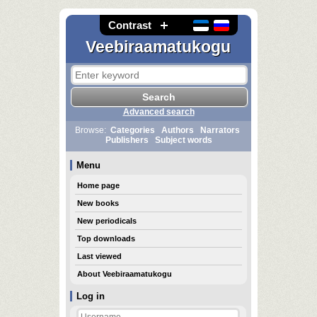
Contrast
Veebiraamatukogu
Advanced search
Browse:
Categories
Authors
Narrators
Publishers
Subject words
Menu
Home page
New books
New periodicals
Top downloads
Last viewed
About Veebiraamatukogu
Log in