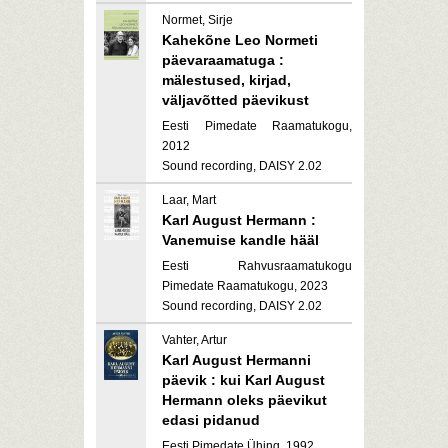
Normet, Sirje
Kahekõne Leo Normeti
päevaraamatuga :
mälestused, kirjad,
väljavõtted päevikust
Eesti Pimedate Raamatukogu,
2012
Sound recording, DAISY 2.02
Laar, Mart
Karl August Hermann :
Vanemuise kandle hääl
Eesti Rahvusraamatukogu
Pimedate Raamatukogu, 2023
Sound recording, DAISY 2.02
Vahter, Artur
Karl August Hermanni
päevik : kui Karl August
Hermann oleks päevikut
edasi pidanud
Eesti Pimedate Ühing, 1992