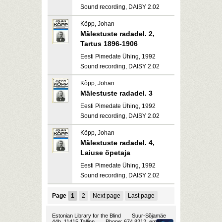
Sound recording, DAISY 2.02
Kõpp, Johan
Mälestuste radadel. 2,
Tartus 1896-1906
Eesti Pimedate Ühing, 1992
Sound recording, DAISY 2.02
Kõpp, Johan
Mälestuste radadel. 3
Eesti Pimedate Ühing, 1992
Sound recording, DAISY 2.02
Kõpp, Johan
Mälestuste radadel. 4,
Laiuse õpetaja
Eesti Pimedate Ühing, 1992
Sound recording, DAISY 2.02
Page
1
2
Next page
Last page
Estonian Library for the Blind
Suur-Sõjamäe
44b, 11415 Tallinn
Phone: 674 8212, email: