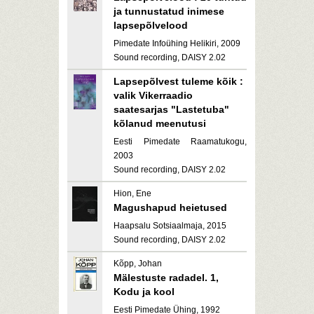
ja tunnustatud inimese
lapsepõlvelood
Pimedate Infoühing Helikiri, 2009
Sound recording, DAISY 2.02
Lapsepõlvest tuleme kõik :
valik Vikerraadio
saatesarjas "Lastetuba"
kõlanud meenutusi
Eesti Pimedate Raamatukogu,
2003
Sound recording, DAISY 2.02
Hion, Ene
Magushapud heietused
Haapsalu Sotsiaalmaja, 2015
Sound recording, DAISY 2.02
Kõpp, Johan
Mälestuste radadel. 1,
Kodu ja kool
Eesti Pimedate Ühing, 1992