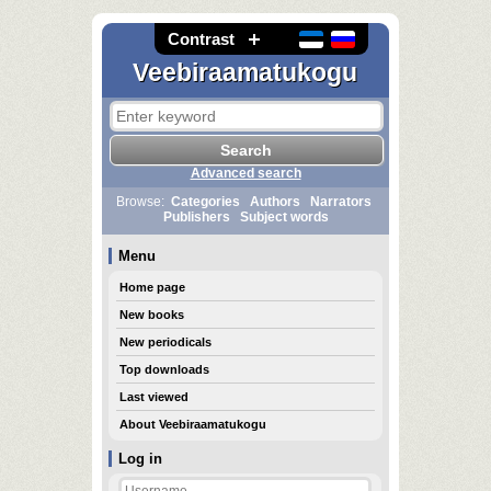
Contrast
Veebiraamatukogu
Advanced search
Browse:
Categories
Authors
Narrators
Publishers
Subject words
Menu
Home page
New books
New periodicals
Top downloads
Last viewed
About Veebiraamatukogu
Log in