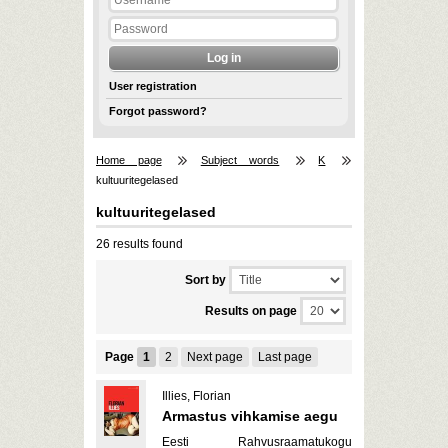
User registration
Forgot password?
Home page
Subject words
K
kultuuritegelased
kultuuritegelased
26 results found
Sort by
Results on page
Page
1
2
Next page
Last page
Illies, Florian
Armastus vihkamise aegu
Eesti Rahvusraamatukogu