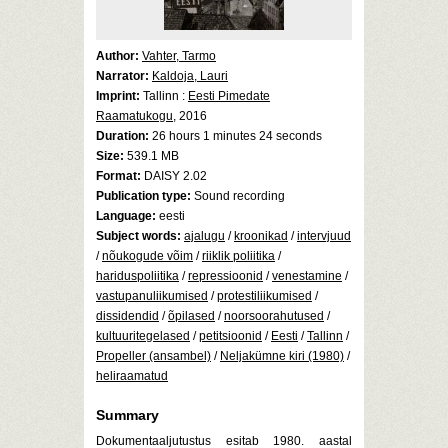
Author:
Vahter, Tarmo
Narrator:
Kaldoja, Lauri
Imprint:
Tallinn :
Eesti Pimedate
Raamatukogu
, 2016
Duration:
26 hours 1 minutes 24 seconds
Size:
539.1 MB
Format:
DAISY 2.02
Publication type:
Sound recording
Language:
eesti
Subject words:
ajalugu
/
kroonikad
/
intervjuud
/
nõukogude võim
/
riiklik poliitika
/
hariduspoliitika
/
repressioonid
/
venestamine
/
vastupanuliikumised
/
protestiliikumised
/
dissidendid
/
õpilased
/
noorsoorahutused
/
kultuuritegelased
/
petitsioonid
/
Eesti
/
Tallinn
/
Propeller (ansambel)
/
Neljakümne kiri (1980)
/
heliraamatud
Summary
Dokumentaaljutustus esitab 1980. aastal