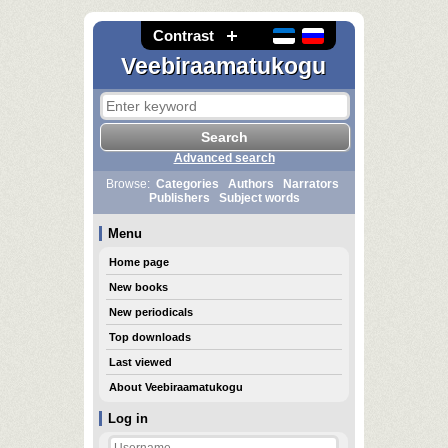
Contrast
Veebiraamatukogu
Advanced search
Browse:
Categories
Authors
Narrators
Publishers
Subject words
Menu
Home page
New books
New periodicals
Top downloads
Last viewed
About Veebiraamatukogu
Log in