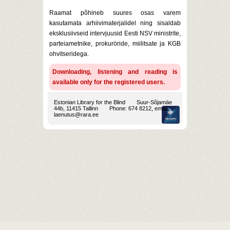
Raamat põhineb suures osas varem
kasutamata arhiivimaterjalidel ning sisaldab
eksklusiivseid intervjuusid Eesti NSV ministrite,
parteiametnike, prokuröride, miilitsate ja KGB
ohvitseridega.
Downloading, listening and reading is
available only for the registered users.
Estonian Library for the Blind
Suur-Sõjamäe
44b, 11415 Tallinn
Phone: 674 8212, email:
laenutus@rara.ee