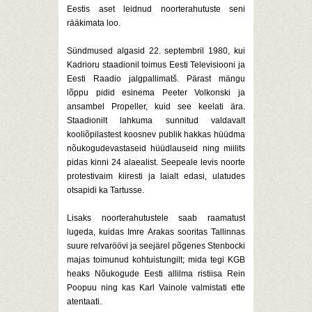
Eestis aset leidnud noorterahutuste seni
rääkimata loo.
Sündmused algasid 22. septembril 1980, kui
Kadrioru staadionil toimus Eesti Televisiooni ja
Eesti Raadio jalgpallimatš. Pärast mängu
lõppu pidid esinema Peeter Volkonski ja
ansambel Propeller, kuid see keelati ära.
Staadionilt lahkuma sunnitud valdavalt
kooliõpilastest koosnev publik hakkas hüüdma
nõukogudevastaseid hüüdlauseid ning miilits
pidas kinni 24 alaealist. Seepeale levis noorte
protestivaim kiiresti ja laialt edasi, ulatudes
otsapidi ka Tartusse.
Lisaks noorterahutustele saab raamatust
lugeda, kuidas Imre Arakas sooritas Tallinnas
suure relvaröövi ja seejärel põgenes Stenbocki
majas toimunud kohtuistungilt; mida tegi KGB
heaks Nõukogude Eesti allilma ristiisa Rein
Poopuu ning kas Karl Vainole valmistati ette
atentaati.