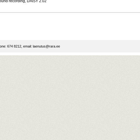
ound recording, DAISY 2.02
ne: 674 8212, email:
laenutus@rara.ee