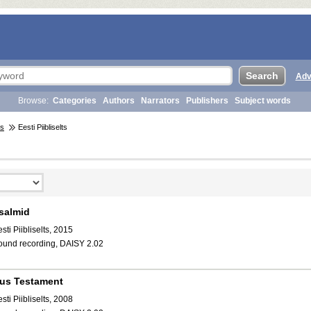
Adv
Browse:
Categories
Authors
Narrators
Publishers
Subject words
rs
Eesti Piibliselts
salmid
sti Piibliselts, 2015
ound recording, DAISY 2.02
us Testament
sti Piibliselts, 2008