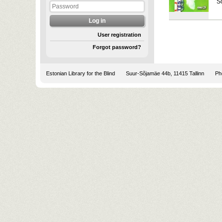
S
User registration
Forgot password?
Estonian Library for the Blind
Suur-Sõjamäe 44b, 11415 Tallinn
Pho