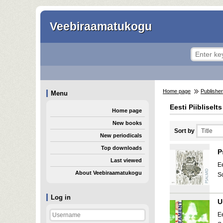
Veebiraamatukogu
Home page
Publishe
Menu
Eesti Piibliselts
Home page
New books
Sort by
New periodicals
Top downloads
P
Last viewed
Ee
About Veebiraamatukogu
S
Log in
U
Ee