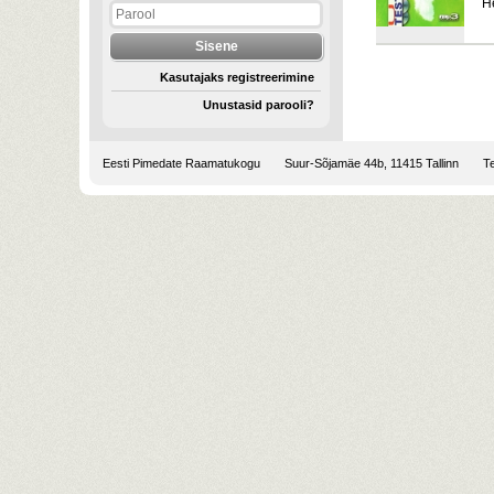
H
Kasutajaks registreerimine
Unustasid parooli?
Eesti Pimedate Raamatukogu
Suur-Sõjamäe 44b, 11415 Tallinn
Te