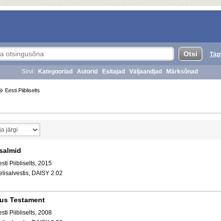
Täp
Sirvi:
Kategooriad
Autorid
Esitajad
Väljaandjad
Märksõnad
Eesti Piibliselts
salmid
sti Piibliselts, 2015
elisalvestis, DAISY 2.02
us Testament
sti Piibliselts, 2008