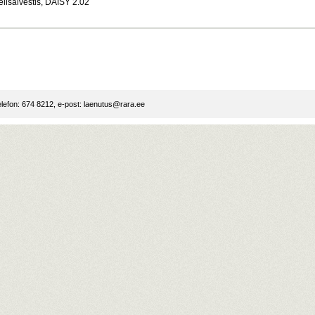
elisalvestis, DAISY 2.02
lefon: 674 8212, e-post:
laenutus@rara.ee