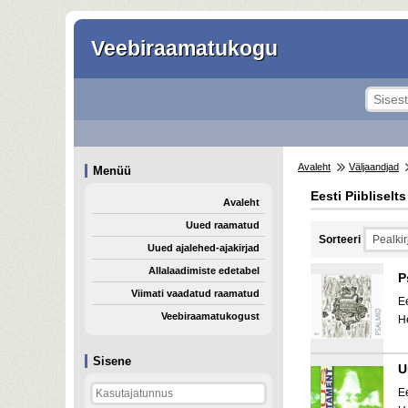
Veebiraamatukogu
Avaleht
Väljaandjad
Menüü
Eesti Piibliselts
Avaleht
Uued raamatud
Sorteeri
Uued ajalehed-ajakirjad
Allalaadimiste edetabel
P
Viimati vaadatud raamatud
Ee
Veebiraamatukogust
H
Sisene
U
Ee