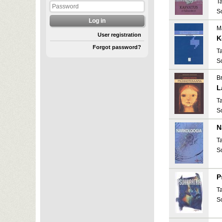
T
S
M
User registration
K
Forgot password?
T
S
Br
L
T
S
N
T
S
P
T
S