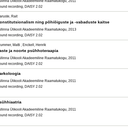
allinna Ülikooli Akadeemiline Raamatukogu, 2011
ound recording, DAISY 2.02
aruste, Rait
onstitutsionalism ning põhiõiguste ja -vabaduste kaitse
allinna Ülikooli Akadeemiline Raamatukogu, 2013
ound recording, DAISY 2.02
ummer, Matti ; Enckell, Henrik
aste ja noorte psühhoteraapia
allinna Ülikooli Akadeemiline Raamatukogu, 2011
ound recording, DAISY 2.02
arkoloogia
allinna Ülikooli Akadeemiline Raamatukogu, 2011
ound recording, DAISY 2.02
sühhiaatria
allinna Ülikooli Akadeemiline Raamatukogu, 2011
ound recording, DAISY 2.02