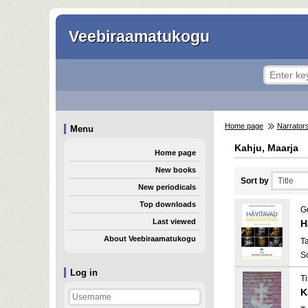
Veebiraamatukogu
Home page
Narrator
Menu
Kahju, Maarja
Home page
New books
Sort by
New periodicals
Top downloads
G
Last viewed
H
About Veebiraamatukogu
T
S
Log in
Ti
K