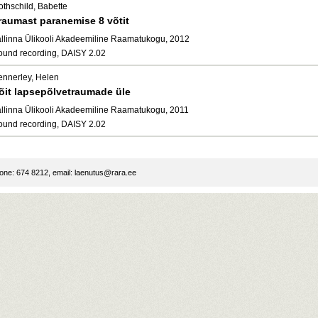
othschild, Babette
raumast paranemise 8 võtit
allinna Ülikooli Akadeemiline Raamatukogu, 2012
ound recording, DAISY 2.02
ennerley, Helen
õit lapsepõlvetraumade üle
allinna Ülikooli Akadeemiline Raamatukogu, 2011
ound recording, DAISY 2.02
ne: 674 8212, email:
laenutus@rara.ee