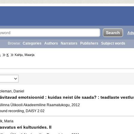
Adv
Browse:
Categories
Authors
Narrators
Publishers
Subject words
s
K
Kahju, Maarja
oleman, Daniel
ävitavad emotsioonid : kuidas neist üle saada? : teadlaste vestlu
allinna Ülikooli Akadeemiline Raamatukogu, 2012
ound recording, DAISY 2.02
lk, Maria
asvatus eri kultuurides. II