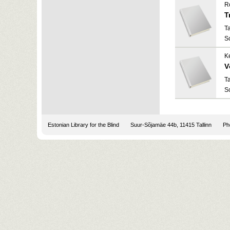
R
T
T
S
K
V
T
S
Estonian Library for the Blind
Suur-Sõjamäe 44b, 11415 Tallinn
Pho