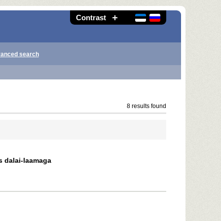
Contrast
anced search
8 results found
s dalai-laamaga