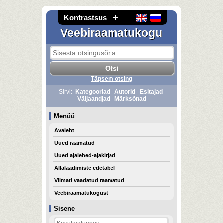
Kontrastsus
Veebiraamatukogu
Täpsem otsing
Sirvi:
Kategooriad
Autorid
Esitajad
Väljaandjad
Märksõnad
Menüü
Avaleht
Uued raamatud
Uued ajalehed-ajakirjad
Allalaadimiste edetabel
Viimati vaadatud raamatud
Veebiraamatukogust
Sisene