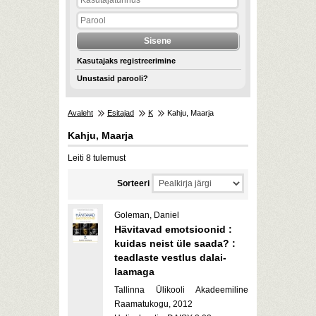
Kasutajaks registreerimine
Unustasid parooli?
Avaleht
Esitajad
K
Kahju, Maarja
Kahju, Maarja
Leiti 8 tulemust
Sorteeri
Goleman, Daniel
Hävitavad emotsioonid :
kuidas neist üle saada? :
teadlaste vestlus dalai-
laamaga
Tallinna Ülikooli Akadeemiline
Raamatukogu, 2012