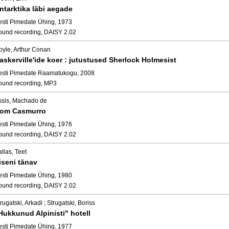
ntarktika läbi aegade
esti Pimedate Ühing, 1973
ound recording, DAISY 2.02
oyle, Arthur Conan
askerville'ide koer : jutustused Sherlock Holmesist
esti Pimedate Raamatukogu, 2008
ound recording, MP3
ssis, Machado de
om Casmurro
esti Pimedate Ühing, 1976
ound recording, DAISY 2.02
llas, Teet
iseni tänav
esti Pimedate Ühing, 1980
ound recording, DAISY 2.02
rugatski, Arkadi ; Strugatski, Boriss
Hukkunud Alpinisti" hotell
esti Pimedate Ühing, 1977