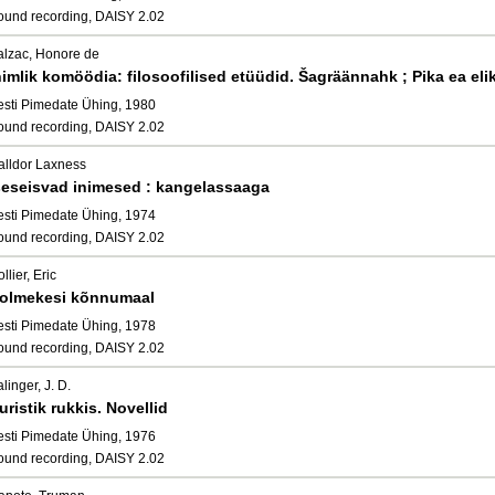
ound recording, DAISY 2.02
alzac, Honore de
nimlik komöödia: filosoofilised etüüdid. Šagräännahk ; Pika ea elik
esti Pimedate Ühing, 1980
ound recording, DAISY 2.02
alldor Laxness
seseisvad inimesed : kangelassaaga
esti Pimedate Ühing, 1974
ound recording, DAISY 2.02
llier, Eric
olmekesi kõnnumaal
esti Pimedate Ühing, 1978
ound recording, DAISY 2.02
linger, J. D.
uristik rukkis. Novellid
esti Pimedate Ühing, 1976
ound recording, DAISY 2.02