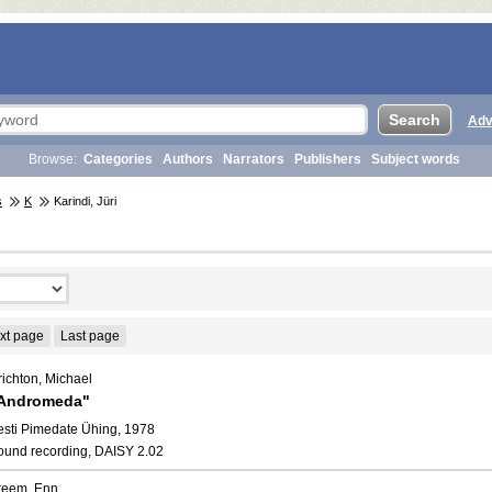
Adv
Browse:
Categories
Authors
Narrators
Publishers
Subject words
s
K
Karindi, Jüri
xt page
Last page
richton, Michael
Andromeda"
esti Pimedate Ühing, 1978
ound recording, DAISY 2.02
reem, Enn