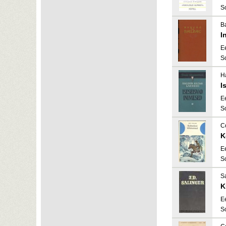
S
B
I
E
S
H
I
E
S
Co
K
E
S
Sa
K
E
S