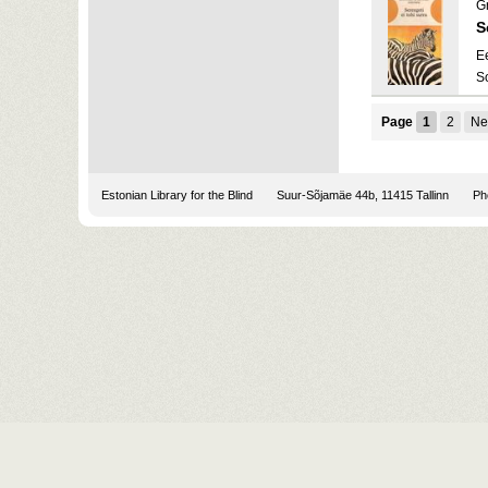
G
S
E
S
Page
1
2
Ne
Estonian Library for the Blind
Suur-Sõjamäe 44b, 11415 Tallinn
Pho