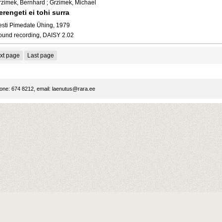
rzimek, Bernhard ; Grzimek, Michael
erengeti ei tohi surra
esti Pimedate Ühing, 1979
ound recording, DAISY 2.02
xt page
Last page
ne: 674 8212, email:
laenutus@rara.ee