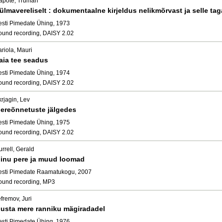
apote, Truman
ülmavereliselt : dokumentaalne kirjeldus nelikmõrvast ja selle ta
esti Pimedate Ühing, 1973
ound recording, DAISY 2.02
riola, Mauri
aia tee seadus
esti Pimedate Ühing, 1974
ound recording, DAISY 2.02
rjagin, Lev
ereõnnetuste jälgedes
esti Pimedate Ühing, 1975
ound recording, DAISY 2.02
rrell, Gerald
inu pere ja muud loomad
esti Pimedate Raamatukogu, 2007
ound recording, MP3
fremov, Juri
usta mere ranniku mägiradadel
esti Pimedate Ühing, 1976