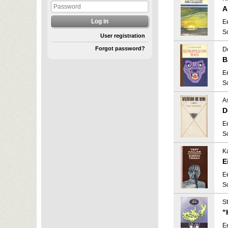
A
E
S
User registration
Forgot password?
D
B
E
S
A
D
E
S
Ka
E
E
S
St
"
E