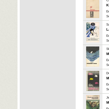
C
K
E
S
Sa
L
E
S
Sk
M
E
S
Du
M
E
S
Je
M
E