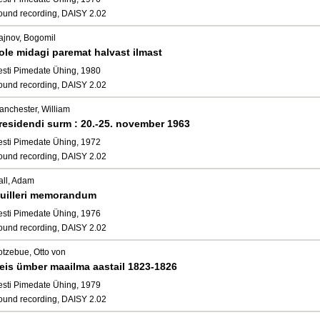
ound recording, DAISY 2.02
ajnov, Bogomil
ole midagi paremat halvast ilmast
esti Pimedate Ühing, 1980
ound recording, DAISY 2.02
anchester, William
residendi surm : 20.-25. november 1963
esti Pimedate Ühing, 1972
ound recording, DAISY 2.02
all, Adam
uilleri memorandum
esti Pimedate Ühing, 1976
ound recording, DAISY 2.02
otzebue, Otto von
eis ümber maailma aastail 1823-1826
esti Pimedate Ühing, 1979
ound recording, DAISY 2.02