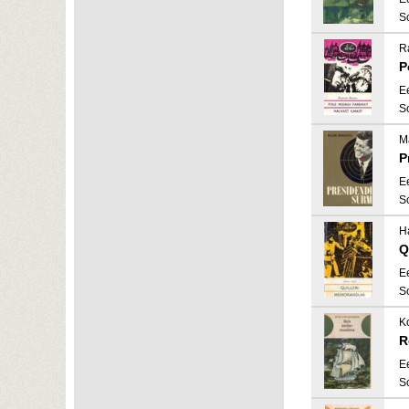
S
R
P
E
S
M
P
E
S
H
Q
E
S
K
R
E
S