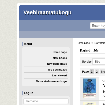
Veebiraamatukogu
Home page
Narrator
Menu
Karindi, Jüri
Home page
New books
Sort by
New periodicals
Top downloads
Page
1
2
Ne
Last viewed
C
About Veebiraamatukogu
"
E
Log in
S
K