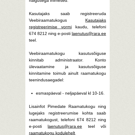
haigusega inimesed.
Kasutajaks saab registreeruda
Veebiraamatukogus
Kasutajaks
registreerimise vormi
kaudu, telefoni
674 8212 ning e-posti
laenutus@rara.ee
teel.
Veebiraamatukogu kasutusõiguse
kinnitab administraator. Konto
ülevaatamine ja kasutusõiguse
kinnitamine toimub ainult raamatukogu
teenindusaegadel:
esmaspäeval - neljapäeval kl 10-16.
Lisainfot Pimedate Raamatukogu ning
lugejaks registreerumise kohta saab
raamatukogust, telefoni 674 8212 ning
e-posti
laenutus@rara.ee
teel või
raamatukogu kodulehelt
.