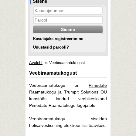
Sisene
Kasutajaks registreerimine
Unustasid parooli?
Avaleht
Veebiraamatukogust
Veebiraamatukogust
Veebiraamatukogu on
Pimedate
Raamatukogu
ja
Trumpit Solutions OÜ
koostöös loodud veebikeskkond
Pimedate Raamatukogu lugejatele.
Veebiraamatukogu sisaldab
helisalvestisi ning elektroonilisi teavikuid.