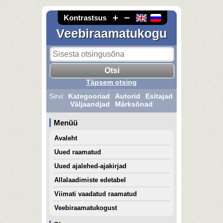
Kontrastsus
Veebiraamatukogu
Täpsem otsing
Sirvi:
Kategooriad
Autorid
Esitajad
Väljaandjad
Märksõnad
Menüü
Avaleht
Uued raamatud
Uued ajalehed-ajakirjad
Allalaadimiste edetabel
Viimati vaadatud raamatud
Veebiraamatukogust