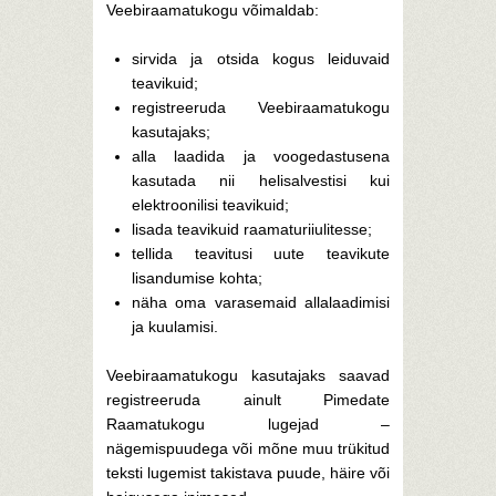
Veebiraamatukogu võimaldab:
sirvida ja otsida kogus leiduvaid
teavikuid;
registreeruda Veebiraamatukogu
kasutajaks;
alla laadida ja voogedastusena
kasutada nii helisalvestisi kui
elektroonilisi teavikuid;
lisada teavikuid raamaturiiulitesse;
tellida teavitusi uute teavikute
lisandumise kohta;
näha oma varasemaid allalaadimisi
ja kuulamisi.
Veebiraamatukogu kasutajaks saavad
registreeruda ainult Pimedate
Raamatukogu lugejad –
nägemispuudega või mõne muu trükitud
teksti lugemist takistava puude, häire või