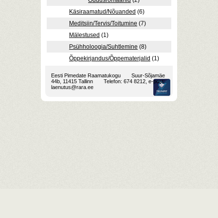
Õudusromaanid
(2)
Käsiraamatud/Nõuanded
(6)
Meditsiin/Tervis/Toitumine
(7)
Mälestused
(1)
Psühholoogia/Suhtlemine
(8)
Õppekirjandus/Õppematerjalid
(1)
Eesti Pimedate Raamatukogu
Suur-Sõjamäe
44b, 11415 Tallinn
Telefon: 674 8212, e-post:
laenutus@rara.ee