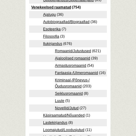
Õppekirjandus/Õppematerjalid
(83)
Venekeelsed raamatud
(754)
Ajalugu
(36)
Autobiograafiad/Biograafiad
(36)
Esoteerika
(7)
Filosoofia
(3)
Ilukirjandus
(676)
Romaanid/Jutustused
(621)
Ajaloolised romaanid
(39)
Armastusromaanid
(54)
Fantaasia-/Ulmeromaanid
(16)
Kriminaal-/Põnevus-/
Õudusromaanid
(203)
Seiklusromaanid
(8)
Luule
(5)
Novellid/Jutud
(27)
Käsiraamatud/Nõuanded
(1)
Lastekirjandus
(8)
Loomajutud/Loodusjutud
(11)