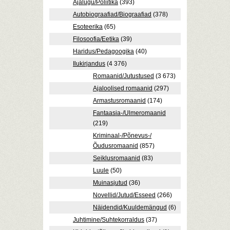
Ajalugu/Poliitika
(393)
Autobiograafiad/Biograafiad
(378)
Esoteerika
(65)
Filosoofia/Eetika
(39)
Haridus/Pedagoogika
(40)
Ilukirjandus
(4 376)
Romaanid/Jutustused
(3 673)
Ajaloolised romaanid
(297)
Armastusromaanid
(174)
Fantaasia-/Ulmeromaanid
(219)
Kriminaal-/Põnevus-/
Õudusromaanid
(857)
Seiklusromaanid
(83)
Luule
(50)
Muinasjutud
(36)
Novellid/Jutud/Esseed
(266)
Näidendid/Kuuldemängud
(6)
Juhtimine/Suhtekorraldus
(37)