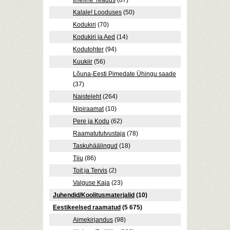
Imeline Teadus
(87)
Kalale! Looduses
(50)
Kodukiri
(70)
Kodukiri ja Aed
(14)
Kodutohter
(94)
Kuukiir
(56)
Lõuna-Eesti Pimedate Ühingu saade
(37)
Naisteleht
(264)
Nipiraamat
(10)
Pere ja Kodu
(62)
Raamatututvustaja
(78)
Taskuhäälingud
(18)
Tiiu
(86)
Toit ja Tervis
(2)
Valguse Kaja
(23)
Juhendid/Koolitusmaterjalid
(10)
Eestikeelsed raamatud
(5 675)
Aimekirjandus
(98)