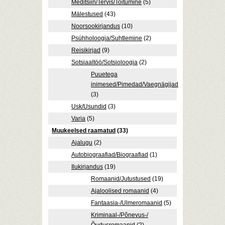
Meditsiin/Tervis/Toitumine
(5)
Mälestused
(43)
Noorsookirjandus
(10)
Psühholoogia/Suhtlemine
(2)
Reisikirjad
(9)
Sotsiaaltöö/Sotsioloogia
(2)
Puuetega
inimesed/Pimedad/Vaegnägijad
(3)
Usk/Usundid
(3)
Varia
(5)
Muukeelsed raamatud
(33)
Ajalugu
(2)
Autobiograafiad/Biograafiad
(1)
Ilukirjandus
(19)
Romaanid/Jutustused
(19)
Ajaloolised romaanid
(4)
Fantaasia-/Ulmeromaanid
(5)
Kriminaal-/Põnevus-/