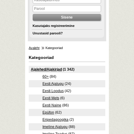
Kasutajaks registreerimine
Unustasid parooli?
Avaleht
Kategooriad
Kategooriad
Ajalehed/Ajakirjad
(1 342)
60+
(84)
Eesti Ajalugu
(24)
Eesti Loodus
(42)
Eesti Mets
(6)
Eesti Naine
(86)
Epüfon
(62)
Eripedagoogika
(2)
Imeline Ajalugu
(88)