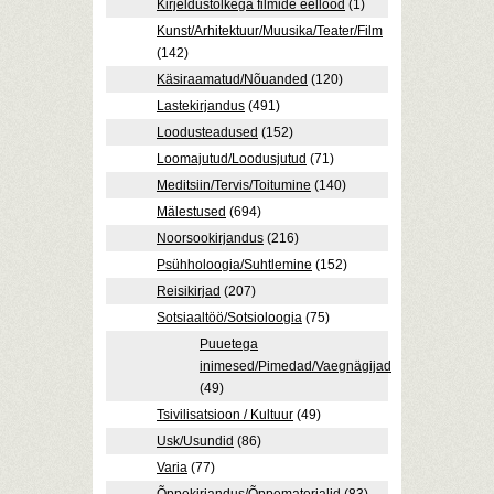
Kirjeldustõlkega filmide eellood
(1)
Kunst/Arhitektuur/Muusika/Teater/Film
(142)
Käsiraamatud/Nõuanded
(120)
Lastekirjandus
(491)
Loodusteadused
(152)
Loomajutud/Loodusjutud
(71)
Meditsiin/Tervis/Toitumine
(140)
Mälestused
(694)
Noorsookirjandus
(216)
Psühholoogia/Suhtlemine
(152)
Reisikirjad
(207)
Sotsiaaltöö/Sotsioloogia
(75)
Puuetega
inimesed/Pimedad/Vaegnägijad
(49)
Tsivilisatsioon / Kultuur
(49)
Usk/Usundid
(86)
Varia
(77)