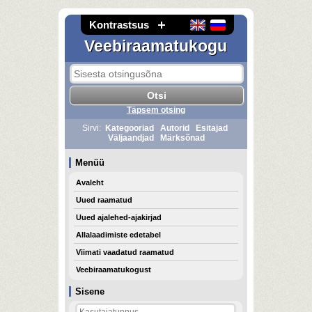
Kontrastsus
Veebiraamatukogu
Täpsem otsing
Sirvi:
Kategooriad
Autorid
Esitajad
Väljaandjad
Märksõnad
Menüü
Avaleht
Uued raamatud
Uued ajalehed-ajakirjad
Allalaadimiste edetabel
Viimati vaadatud raamatud
Veebiraamatukogust
Sisene