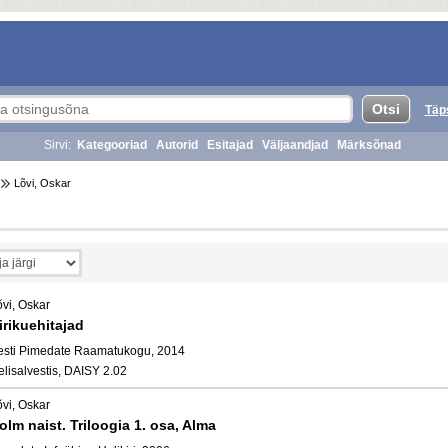
Täp
Sirvi:
Kategooriad
Autorid
Esitajad
Väljaandjad
Märksõnad
Lõvi, Oskar
õvi, Oskar
irikuehitajad
esti Pimedate Raamatukogu, 2014
elisalvestis, DAISY 2.02
õvi, Oskar
olm naist. Triloogia 1. osa, Alma