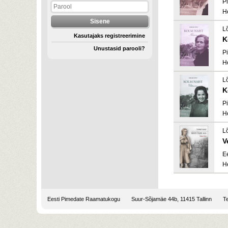
Pi
H
L
Kasutajaks registreerimine
K
Unustasid parooli?
Pi
H
L
K
Pi
H
L
V
E
H
Eesti Pimedate Raamatukogu
Suur-Sõjamäe 44b, 11415 Tallinn
Te