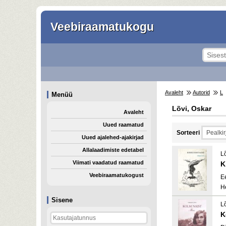
Veebiraamatukogu
Avaleht
Autorid
L
Menüü
Lõvi, Oskar
Avaleht
Uued raamatud
Sorteeri
Uued ajalehed-ajakirjad
Allalaadimiste edetabel
L
Viimati vaadatud raamatud
K
Veebiraamatukogust
E
H
Sisene
L
K