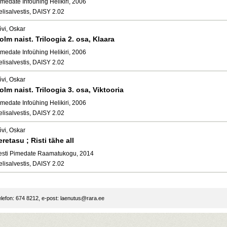
medate Infoühing Helikiri, 2006
elisalvestis, DAISY 2.02
õvi, Oskar
olm naist. Triloogia 2. osa, Klaara
medate Infoühing Helikiri, 2006
elisalvestis, DAISY 2.02
õvi, Oskar
olm naist. Triloogia 3. osa, Viktooria
medate Infoühing Helikiri, 2006
elisalvestis, DAISY 2.02
õvi, Oskar
eretasu ; Risti tähe all
esti Pimedate Raamatukogu, 2014
elisalvestis, DAISY 2.02
lefon: 674 8212, e-post:
laenutus@rara.ee