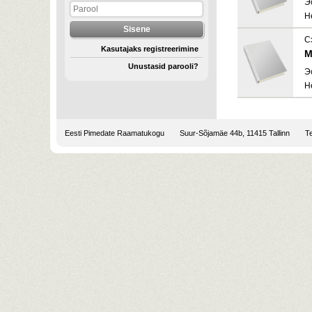
Э
H
С
Kasutajaks registreerimine
М
Unustasid parooli?
Э
H
Eesti Pimedate Raamatukogu
Suur-Sõjamäe 44b, 11415 Tallinn
Te