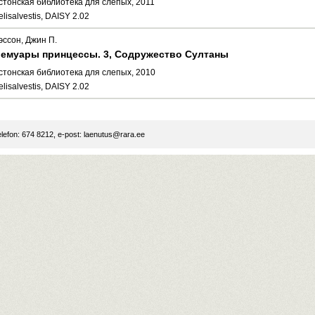
стонская библиотека для слепых, 2011
elisalvestis, DAISY 2.02
эссон, Джин П.
емуары принцессы. 3, Содружество Султаны
стонская библиотека для слепых, 2010
elisalvestis, DAISY 2.02
lefon: 674 8212, e-post:
laenutus@rara.ee