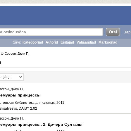
Täp
Sirvi:
Kategooriad
Autorid
Esitajad
Väljaandjad
Märksõnad
Сэссон, Джин П.
.
эссон, Джин П.
емуары принцессы
стонская библиотека для слепых, 2011
elisalvestis, DAISY 2.02
эссон, Джин П.
емуары принцессы. 2, Дочери Султаны