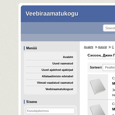
Veebiraamatukogu
Avaleht
Autorid
С
Menüü
Сэссон, Джин П
Avaleht
Uued raamatud
Sorteeri
Uued ajalehed-ajakirjad
Allalaadimiste edetabel
С
Viimati vaadatud raamatud
М
Veebiraamatukogust
Э
H
Sisene
С
М