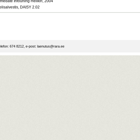
medate Infoühing Helikiri, 2004
elisalvestis, DAISY 2.02
lefon: 674 8212, e-post:
laenutus@rara.ee