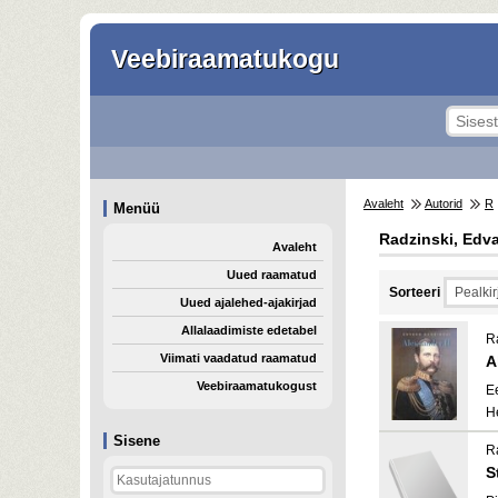
Veebiraamatukogu
Avaleht
Autorid
R
Menüü
Radzinski, Edv
Avaleht
Uued raamatud
Sorteeri
Uued ajalehed-ajakirjad
Allalaadimiste edetabel
R
Viimati vaadatud raamatud
A
Veebiraamatukogust
E
H
Sisene
R
S