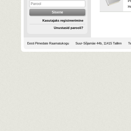
Pi
H
Kasutajaks registreerimine
Unustasid parooli?
Eesti Pimedate Raamatukogu
Suur-Sõjamäe 44b, 11415 Tallinn
Te