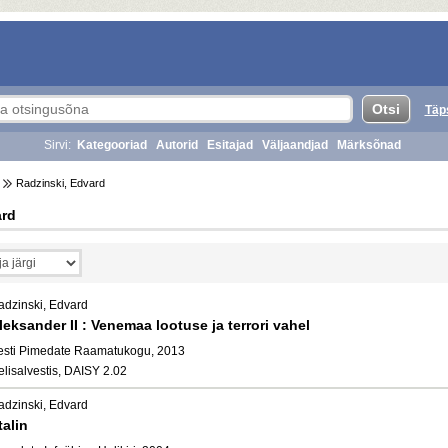
Täp
Sirvi:
Kategooriad
Autorid
Esitajad
Väljaandjad
Märksõnad
Radzinski, Edvard
ard
adzinski, Edvard
leksander II : Venemaa lootuse ja terrori vahel
esti Pimedate Raamatukogu, 2013
elisalvestis, DAISY 2.02
adzinski, Edvard
talin