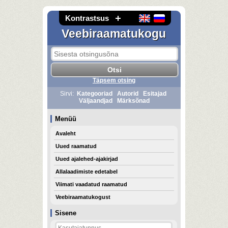
Kontrastsus
Veebiraamatukogu
Täpsem otsing
Sirvi:
Kategooriad
Autorid
Esitajad
Väljaandjad
Märksõnad
Menüü
Avaleht
Uued raamatud
Uued ajalehed-ajakirjad
Allalaadimiste edetabel
Viimati vaadatud raamatud
Veebiraamatukogust
Sisene