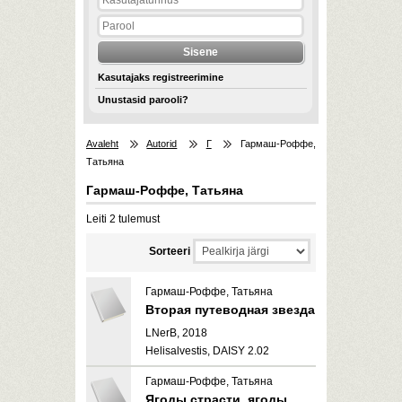
Kasutajaks registreerimine
Unustasid parooli?
Avaleht
Autorid
Г
Гармаш-Роффе,
Татьяна
Гармаш-Роффе, Татьяна
Leiti 2 tulemust
Sorteeri
Гармаш-Роффе, Татьяна
Вторая путеводная звезда
LNerB, 2018
Helisalvestis, DAISY 2.02
Гармаш-Роффе, Татьяна
Ягоды страсти, ягоды