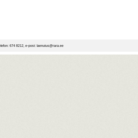
lefon: 674 8212, e-post:
laenutus@rara.ee