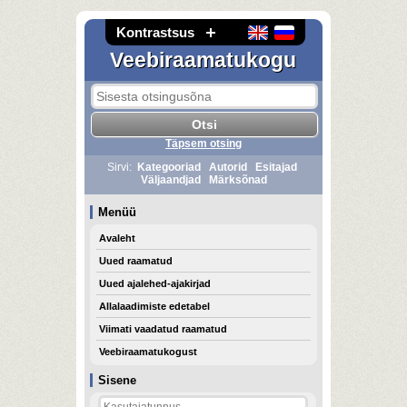
Kontrastsus
Veebiraamatukogu
Täpsem otsing
Sirvi:
Kategooriad
Autorid
Esitajad
Väljaandjad
Märksõnad
Menüü
Avaleht
Uued raamatud
Uued ajalehed-ajakirjad
Allalaadimiste edetabel
Viimati vaadatud raamatud
Veebiraamatukogust
Sisene