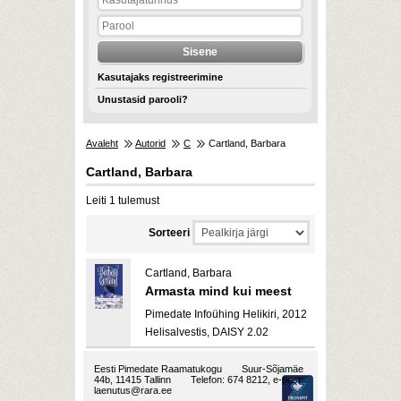
Kasutajaks registreerimine
Unustasid parooli?
Avaleht
Autorid
C
Cartland, Barbara
Cartland, Barbara
Leiti 1 tulemust
Sorteeri
Cartland, Barbara
Armasta mind kui meest
Pimedate Infoühing Helikiri, 2012
Helisalvestis, DAISY 2.02
Eesti Pimedate Raamatukogu
Suur-Sõjamäe
44b, 11415 Tallinn
Telefon: 674 8212, e-post:
laenutus@rara.ee