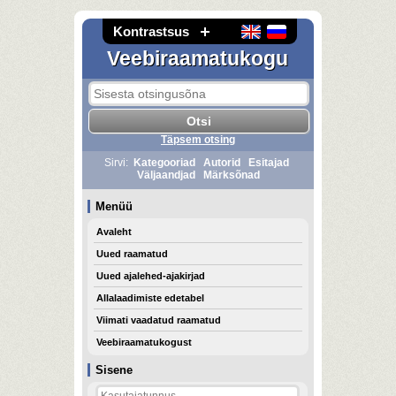
Kontrastsus
Veebiraamatukogu
Täpsem otsing
Sirvi:
Kategooriad
Autorid
Esitajad
Väljaandjad
Märksõnad
Menüü
Avaleht
Uued raamatud
Uued ajalehed-ajakirjad
Allalaadimiste edetabel
Viimati vaadatud raamatud
Veebiraamatukogust
Sisene