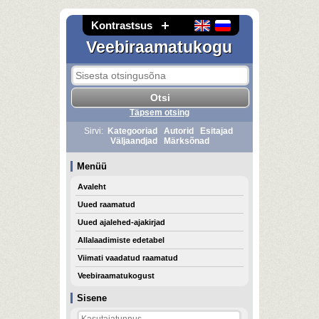
Kontrastsus
Veebiraamatukogu
Täpsem otsing
Sirvi:
Kategooriad
Autorid
Esitajad
Väljaandjad
Märksõnad
Menüü
Avaleht
Uued raamatud
Uued ajalehed-ajakirjad
Allalaadimiste edetabel
Viimati vaadatud raamatud
Veebiraamatukogust
Sisene